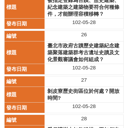
被指定登錄為古蹟、歷史建築、
區
紀念建築之建築物要符合何種條
件，才能辦理容積移轉？
珍
102-05-28
貴
文
26
化
資
臺北市政府古蹟歷史建築紀念建
源
築聚落建築群考古遺址史蹟及文
化景觀審議會如何組成？
補
助/
102-05-28
申
請
27
案
件
剝皮寮歷史街區位於何處？開放
時間?
政
102-05-28
府
公
28
開
資