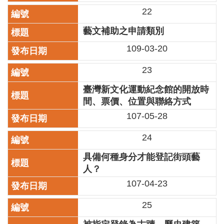
業
22
務
項
藝文補助之申請類別
目
109-03-20
臺
北
23
藝
文
臺灣新文化運動紀念館的開放時
空
間、票價、位置與聯絡方式
間
107-05-28
歷
24
年
文
具備何種身分才能登記街頭藝
化
人？
節
慶
107-04-23
廉
25
政
專