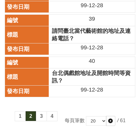
99-12-28
開
資
39
訊
請問臺北當代藝術館的地址及連
著
絡電話？
作
權
99-12-28
聲
明
40
隱
台北偶戲館地址及開館時間等資
私
訊？
權
99-12-28
保
護
政
策
1
2
3
4
/
61
每頁筆數
資
訊
安