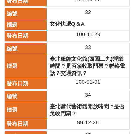
陳
32
情
系
文化快遞Q＆A
統
100-11-29
雙
語
33
詞
彙
臺北服飾文化館(西園二九)營業
時間？是否須收取門票？聯絡電
台
話？交通資訊？
北
100-01-01
通
34
English
臺北當代藝術館開放時間 ?是否
易
免收門票？
讀
專
99-12-28
區