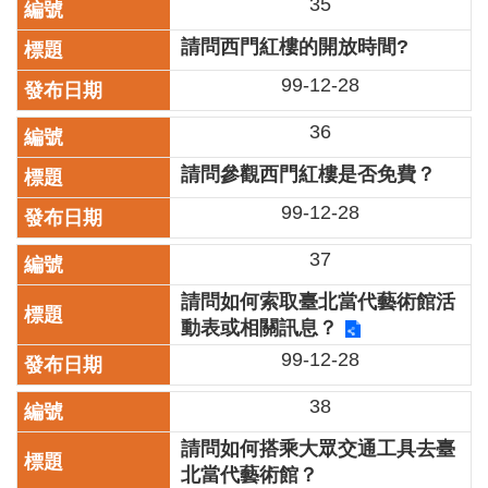
35
廉
政
請問西門紅樓的開放時間?
平
99-12-28
臺
專
36
區
請問參觀西門紅樓是否免費？
常
見
99-12-28
問
答
37
請問如何索取臺北當代藝術館活
臺
北
動表或相關訊息？
市
99-12-28
政
府
38
政
請問如何搭乘大眾交通工具去臺
府
北當代藝術館？
公