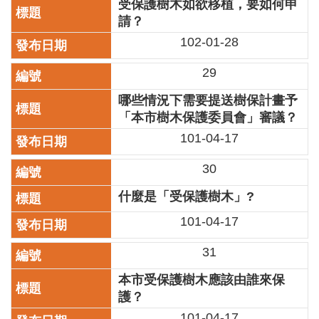
受保護樹木如欲移植，要如何申
訊
請？
聯
102-01-28
絡
資
29
訊
哪些情況下需要提送樹保計畫予
影
「本市樹木保護委員會」審議？
音
101-04-17
專
區
30
什麼是「受保護樹木」?
回
首
101-04-17
頁
31
網
站
本市受保護樹木應該由誰來保
導
護？
覽
101-04-17