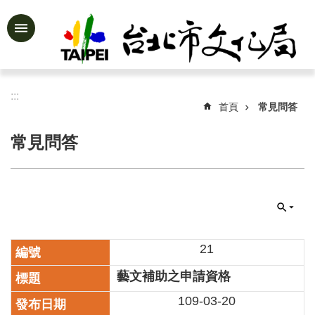
跳到主要內容區塊
進
階
搜
尋
:::
首頁
常見問答
常見問答
公
告
資
訊
認
識
21
文
藝文補助之申請資格
化
局
109-03-20