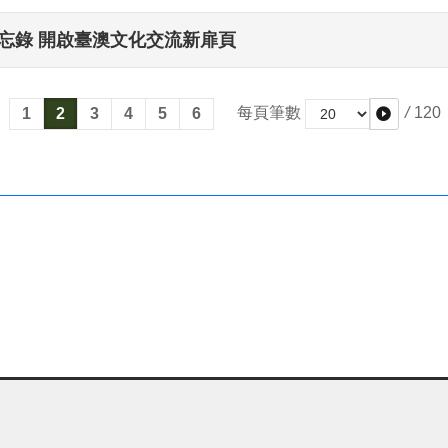
忘錄 開啟臺澳文化交流新扉頁
/
120
每頁筆數
1
2
3
4
5
6