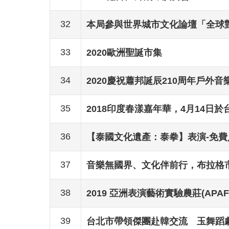
32
本局參與世界城市文化論壇「全球
33
2020歐洲聖誕市集
34
2020慶祝蕭邦誕辰210周年戶外音
35
2018印度春漾嘉年華，4月14日
36
【泰國文化遺產：泰拳】表演-免費
37
音樂無國界、文化伴前行，布拉格
38
2019 亞洲表演藝術實驗農莊(APAF
39
台北市帶領傑團赴韓交流 玉舞蹈劇