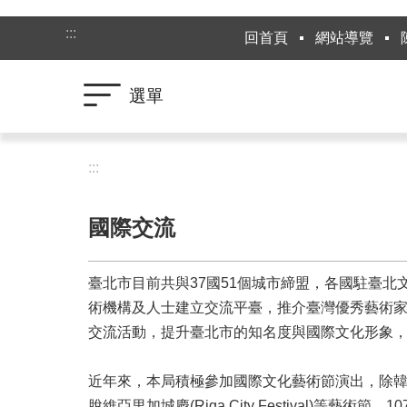
跳到主要內容區塊
:::
回首頁
網站導覽
選單
:::
國際交流
臺北市目前共與37國51個城市締盟，各國駐臺
術機構及人士建立交流平臺，推介臺灣優秀藝術
交流活動，提升臺北市的知名度與國際文化形象
近年來，本局積極參加國際文化藝術節演出，除韓國首爾友誼節(Se
脫維亞里加城慶(Riga City Festival)等藝