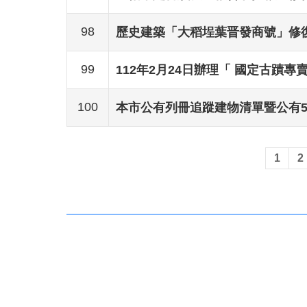
98
歷史建築「大稻埕葉晋發商號」修
99
112年2月24日辦理「 國定古蹟專
100
本市公有列冊追蹤建物清單暨公有50年
1
2