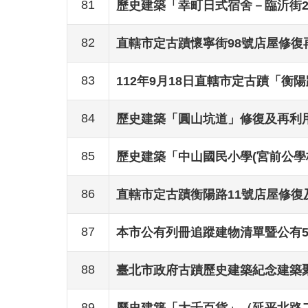
81
歷史建築「幸町日式宿舍－臨沂街2
82
直轄市定古蹟懷寧街98號店屋修復
83
112年9月18日直轄市定古蹟「衡
84
歷史建築「圓山坑道」修復及再利
85
歷史建築「中山國民小學(宮前公學
86
直轄市定古蹟衡陽路11號店屋修復
87
本市公有列冊追蹤建物清單暨公有50
88
臺北市政府古蹟歷史建築紀念建築
89
歷史建築「大千百貨」（延平北路二段