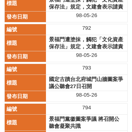
保存法」規定，文建會表示譴責
陳
情
98-05-26
系
統
792
雙
景福門遭塗抹，觸犯「文化資產
語
保存法」規定，文建會表示譴責
詞
98-05-26
彙
793
台
北
國定古蹟台北府城門山牆圖案爭
通
議公聽會27日召開
English
98-05-26
易
794
讀
專
景福門黨徽圖案爭議 將召開公
區
聽會凝聚共識