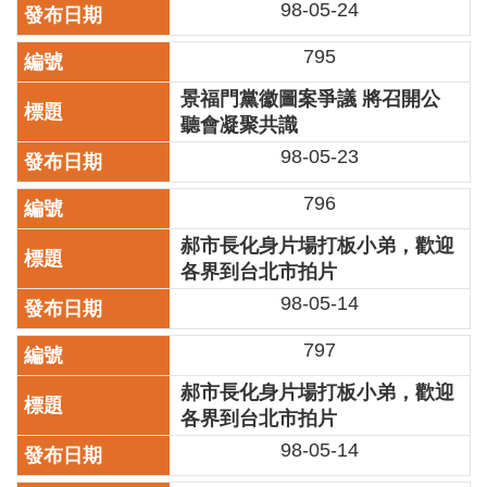
98-05-24
廉
政
795
平
臺
景福門黨徽圖案爭議 將召開公
專
聽會凝聚共識
區
98-05-23
常
見
796
問
郝市長化身片場打板小弟，歡迎
答
各界到台北市拍片
98-05-14
臺
北
市
797
政
郝市長化身片場打板小弟，歡迎
府
各界到台北市拍片
政
98-05-14
府
公