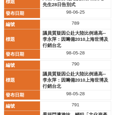
訊
先生28日告別式
98-06-25
聯
絡
789
資
訊
議員質疑因公赴大陸比例過高--
李永萍：因籌備2010上海世博及
影
行銷台北
音
專
98-05-28
區
790
回
議員質疑因公赴大陸比例過高--
首
李永萍：因籌備2010上海世博及
頁
行銷台北
98-05-28
網
站
791
導
覽
景福門遭塗抹，觸犯「文化資產