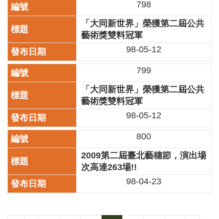
798
開
資
「大同新世界」榮獲第二屆公共
訊
藝術獎雙料冠軍
98-05-12
著
作
799
權
聲
「大同新世界」榮獲第二屆公共
明
藝術獎雙料冠軍
隱
98-05-12
私
權
800
保
護
2009第二屆臺北藝穗節，演出場
政
次高達263場!!
策
98-04-23
資
訊
安