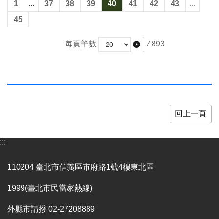
1
...
37
38
39
40
41
42
43
...
全
政
45
策
/
893
每頁筆數
政
府
網
站
資
料
開
回上一頁
放
宣
告
:::
相
110204 臺北市信義區市府路1號4樓東北區
關
連
1999(臺北市民當家熱線)
結
外縣市請撥 02-27208889