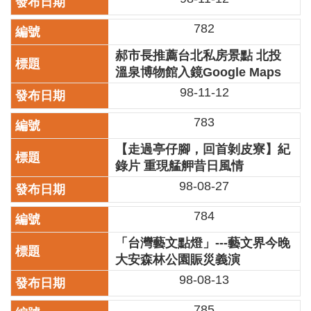
業
務
782
項
目
郝市長推薦台北私房景點 北投
溫泉博物館入鏡Google Maps
臺
98-11-12
北
藝
783
文
空
【走過亭仔腳，回首剝皮寮】紀
間
錄片 重現艋舺昔日風情
歷
98-08-27
年
文
784
化
節
「台灣藝文點燈」---藝文界今晚
慶
大安森林公園賑災義演
98-08-13
廉
政
785
專