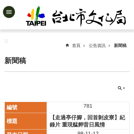
跳到主要內容區塊
進
階
搜
尋
:::
首頁
公告資訊
新聞稿
新聞稿
公
告
資
訊
認
識
781
文
【走過亭仔腳，回首剝皮寮】紀
化
局
錄片 重現艋舺昔日風情
98-11-12