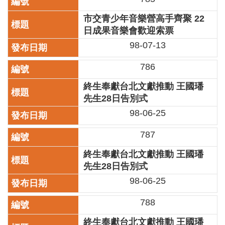
區
市交青少年音樂營高手齊聚 22
日成果音樂會歡迎索票
珍
貴
98-07-13
文
化
786
資
源
終生奉獻台北文獻推動 王國璠
先生28日告別式
補
98-06-25
助/
申
787
請
案
終生奉獻台北文獻推動 王國璠
件
先生28日告別式
政
98-06-25
府
公
788
開
終生奉獻台北文獻推動 王國璠
資