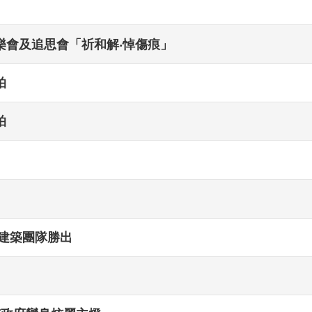
音樂會及追思會「祈和解‧悼傷痕」
拍
拍
建築團隊勝出