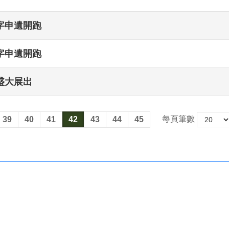
字申遺開跑
字申遺開跑
盛大展出
每頁筆數
39
40
41
42
43
44
45