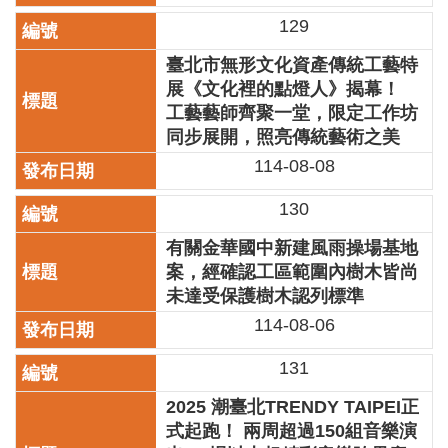
129
陳
情
臺北市無形文化資產傳統工藝特
系
展《文化裡的點燈人》揭幕！
統
工藝藝師齊聚一堂，限定工作坊
雙
同步展開，照亮傳統藝術之美
語
114-08-08
詞
彙
130
台
有關金華國中新建風雨操場基地
北
案，經確認工區範圍內樹木皆尚
通
未達受保護樹木認列標準
English
114-08-06
易
131
讀
專
2025 潮臺北TRENDY TAIPEI正
區
式起跑！ 兩周超過150組音樂演