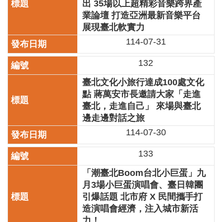
出 35場以上超精彩音樂跨界產
廉
業論壇 打造亞洲最新音樂平台
政
展現臺北軟實力
平
臺
114-07-31
專
區
132
常
臺北文化小旅行達成100處文化
見
點 蔣萬安市長邀請大家「走進
問
臺北，走進自己」 來場與臺北
答
邊走邊對話之旅
114-07-30
臺
北
133
市
政
「潮臺北Boom台北小巨蛋」九
府
月3場小巨蛋演唱會、臺日韓團
引爆話題 北市府 X 民間攜手打
政
造演唱會經濟，注入城市新活
府
力！
公