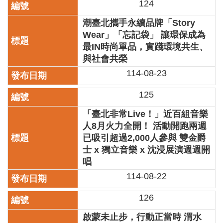
124
區
潮臺北攜手永續品牌「Story
珍
Wear」「忘記袋」 讓環保成為
貴
最IN時尚單品，實踐環境共生、
文
與社會共榮
化
114-08-23
資
源
125
補
「臺北非常Live！」近百組音樂
助/
人8月火力全開！ 活動開跑兩週
申
請
已吸引超過2,000人參與 雙金爵
案
士 x 獨立音樂 x 沈浸展演週週開
件
唱
114-08-22
政
府
126
公
開
啟蒙未止步，行動正當時 渭水
資