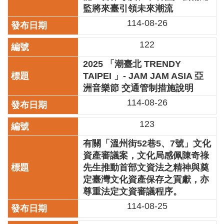
業
監將來臺引領未來潮流
務
114-08-26
項
目
122
臺
2025 「潮臺北 TRENDY
北
TAIPEI 」- JAM JAM ASIA 亞
藝
洲音樂節 交通管制措施說明
文
空
114-08-26
間
123
歷
年
有關「溫州街52巷5、7號」文化
文
資產審議案，文化局感佩陳奇祿
化
先生推動首部文資法之精神與奠
節
定臺灣文化資產保存之貢獻，亦
慶
尊重法定文資審議程序。
廉
114-08-25
政
專