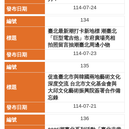
開
114-07-24
資
訊
134
著
臺北最新潮打卡新地標 潮臺北
作
「巨型電吉他」市府廣場亮相
權
拍照留言抽潮臺北周邊小物
聲
114-07-23
明
135
隱
私
促進臺北市與韓國兩地藝術文化
權
深度交流 台北市文化基金會與
保
護
大邱文化藝術振興院簽署合作備
政
忘錄
策
114-07-21
資
136
訊
安