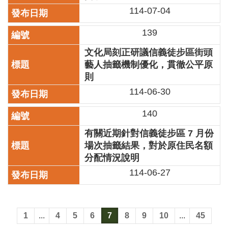
114-07-04
139
文化局刻正研議信義徒步區街頭
藝人抽籤機制優化，貫徹公平原
則
114-06-30
140
有關近期針對信義徒步區 7 月份
場次抽籤結果，對於原住民名額
分配情況說明
114-06-27
1
...
4
5
6
7
8
9
10
...
45