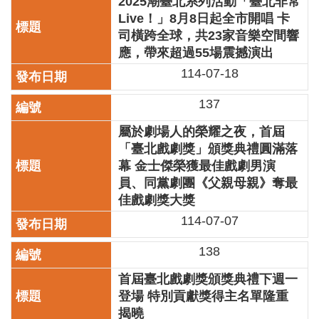
2025潮臺北系列活動「臺北非常
全
Live！」8月8日起全市開唱 卡
政
司橫跨全球，共23家音樂空間響
策
應，帶來超過55場震撼演出
政
114-07-18
府
網
137
站
資
屬於劇場人的榮耀之夜，首屆
料
「臺北戲劇獎」頒獎典禮圓滿落
開
幕 金士傑榮獲最佳戲劇男演
放
員、同黨劇團《父親母親》奪最
宣
佳戲劇獎大獎
告
114-07-07
相
關
138
連
結
首屆臺北戲劇獎頒獎典禮下週一
登場 特別貢獻獎得主名單隆重
揭曉