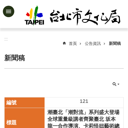
跳到主要內容區塊
進
階
搜
尋
:::
首頁
公告資訊
新聞稿
新聞稿
公
告
資
訊
認
識
121
文
潮臺北「潮對流」系列盛大登場
化
局
全球重量級講者齊聚臺北 坂本
龍一合作導演、卡莉怪妞藝術總