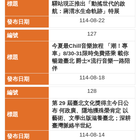
驛站現正推出「動搖世代的啟
訊
航：蔣渭水生命軌跡」特展
聯
114-08-22
絡
資
127
訊
今夏最Chill音樂旅程 「潮！專
影
車」8/30-31限時免費搭乘 載你
音
暢遊臺北 爵士×流行音樂一路陪
專
伴
區
114-08-18
回
128
首
頁
第 29 屆臺北文化獎得主今日公
布 何政廣、隱地獲殊榮肯定 以
網
藝術、文學出版滋養臺北；深耕
站
臺灣脈絡半世紀
導
114-08-14
覽