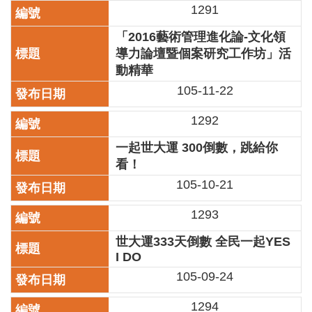
1291
陳
情
「2016藝術管理進化論-文化領
系
導力論壇暨個案研究工作坊」活
統
動精華
105-11-22
雙
語
1292
詞
彙
一起世大運 300倒數，跳給你
看！
台
北
105-10-21
通
1293
English
世大運333天倒數 全民一起YES
易
I DO
讀
105-09-24
專
區
1294