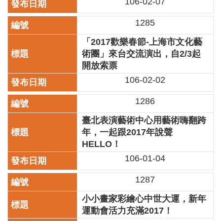
106-02-07
區
1285
珍
「2017歡樂春節-上海市文化藝
貴
文
術團」來台交流演出，自2/3起
化
開放索票
資
106-02-02
源
1286
補
助/
臺北表演藝術中心用藝術嗨翻跨
申
年，一起跟2017年說聲
請
HELLO！
案
件
106-01-04
政
1287
府
公
小小畫家彩繪心中世大運，新年
開
運動會活力充滿2017！
資