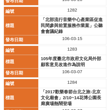
業
務
1282
項
目
「北部流行音樂中心產業區促進
民間參與前置服務作業案」公聽
臺
會會議紀錄
北
藝
106-03-15
文
空
1283
間
105年度臺北市政府文化局外部
歷
顧客意見改進作為說明
年
106-03-07
文
化
1284
節
慶
「2017歡樂春節台北之旅-北京
文化廟會」2/10~14花博公園長
廉
廊廣場熱鬧登場
政
專