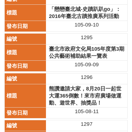
廉
「戀戀臺北城-史蹟趴趴go」：
政
2016年臺北古蹟推廣系列活動
平
臺
105-09-10
專
區
1295
常
臺北市政府文化局105年度第3期
見
公共藝術補助結果一覽表
問
105-09-09
答
1296
臺
北
熊讚邀請大家，8月20日一起世
市
大運365倒數！來市府廣場做運
政
動、遊世界、抽獎品！
府
105-08-11
政
1297
府
公