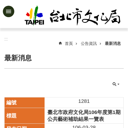
跳到主要內容區塊
進
階
搜
尋
:::
首頁
公告資訊
最新消息
最新消息
公
告
資
訊
認
識
1281
文
臺北市政府文化局106年度第1期
化
局
公共藝術補助結果一覽表
106-03-28