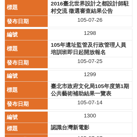
2016臺北世界設計之都設計師駐
開
村交流 徵選審查結果公告
資
訊
105-07-26
著
1298
作
權
105年遺址監管及行政管理人員
聲
培訓班即日起開放報名
明
105-07-25
隱
1299
私
權
臺北市政府文化局105年度第1期
保
公共藝術補助結果一覽表
護
105-07-14
政
策
1300
資
認識台灣新電影
訊
安