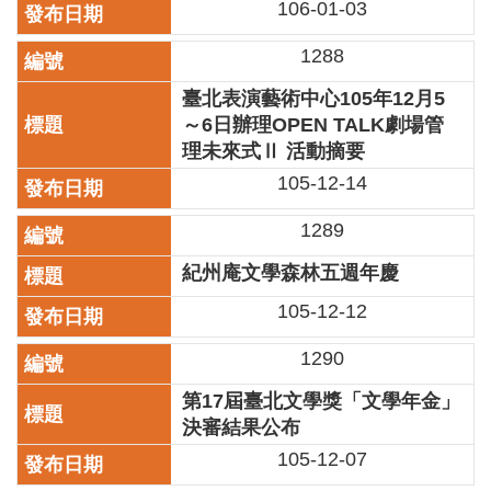
106-01-03
訊
1288
聯
絡
臺北表演藝術中心105年12月5
資
～6日辦理OPEN TALK劇場管
訊
理未來式Ⅱ 活動摘要
影
105-12-14
音
專
1289
區
紀州庵文學森林五週年慶
105-12-12
回
首
1290
頁
第17屆臺北文學獎「文學年金」
網
決審結果公布
站
導
105-12-07
覽