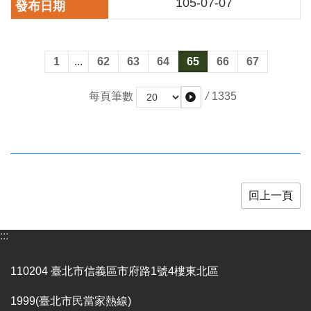
105-07-07
全
政
策
1
...
62
63
64
65
66
67
政
府
網
/
1335
每頁筆數
站
資
料
開
放
宣
回上一頁
告
相
:::
關
連
結
110204 臺北市信義區市府路1號4樓東北區
1999(臺北市民當家熱線)