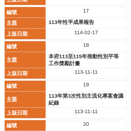
開
17
資
訊
113年性平成果報告
著
114-02-17
作
權
18
聲
明
本府113至115年推動性別平等
工作獎勵計畫
隱
113-11-11
私
權
19
保
護
113年第3次性別主流化專案會議
政
紀錄
策
113-11-11
資
訊
20
安