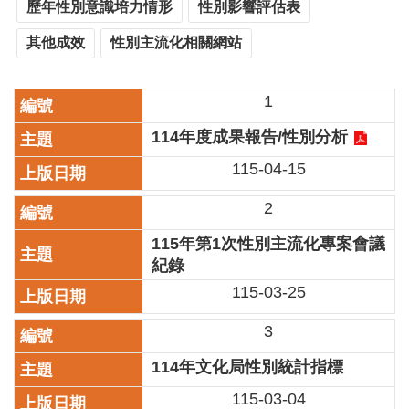
業
歷年性別意識培力情形
性別影響評估表
務
其他成效
性別主流化相關網站
項
目
1
臺
北
114年度成果報告/性別分析
藝
文
115-04-15
空
間
2
歷
115年第1次性別主流化專案會議
年
紀錄
文
115-03-25
化
節
3
慶
114年文化局性別統計指標
廉
政
115-03-04
專