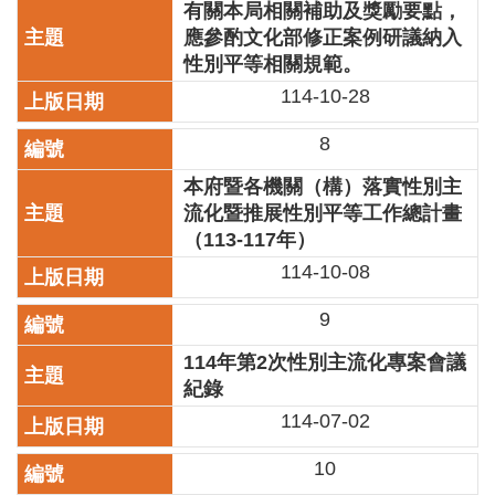
有關本局相關補助及獎勵要點，
訊
應參酌文化部修正案例研議納入
聯
性別平等相關規範。
絡
114-10-28
資
訊
8
影
本府暨各機關（構）落實性別主
音
流化暨推展性別平等工作總計畫
專
（113-117年）
區
114-10-08
回
9
首
114年第2次性別主流化專案會議
頁
紀錄
網
114-07-02
站
導
10
覽