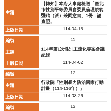
【轉知】本府人事處檢送「臺北
陳
市性別平等委員會委員倫理規範
情
暨聘（派）兼同意書」1份，請
系
查照。
統
114-04-15
雙
語
11
詞
彙
114年第1次性別主流化專案會議
紀錄
台
114-04-02
北
通
12
English
行政院「性別暴力防治國家行動
計畫（114-116年）」
易
讀
114-03-26
專
區
13