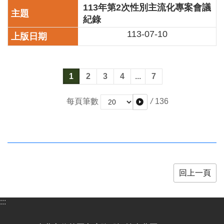
全
113年第2次性別主流化專案會議
政
紀錄
策
113-07-10
政
府
網
1
2
3
4
...
7
站
資
料
/
136
每頁筆數
開
放
宣
告
相
回上一頁
關
連
結
:::