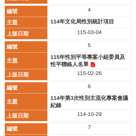
區
4
珍
114年文化局性別統計項目
貴
115-03-04
文
化
資
5
源
115年性別平等專案小組委員及
補
性平聯絡人名單
助/
115-02-26
申
請
6
案
件
114年第3次性別主流化專案會議
紀錄
政
114-10-29
府
公
7
開
資