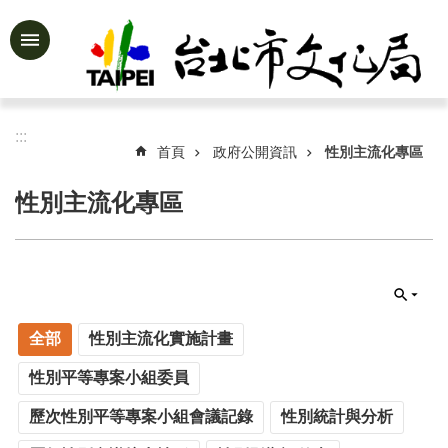
跳到主要內容區塊
進
階
搜
尋
:::
首頁
政府公開資訊
性別主流化專區
性別主流化專區
公
告
資
訊
認
全部
性別主流化實施計畫
識
文
性別平等專案小組委員
化
局
歷次性別平等專案小組會議記錄
性別統計與分析