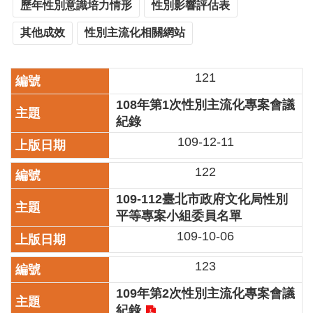
業
歷年性別意識培力情形
性別影響評估表
務
其他成效
性別主流化相關網站
項
目
121
臺
北
108年第1次性別主流化專案會議
藝
紀錄
文
空
109-12-11
間
122
歷
年
109-112臺北市政府文化局性別
文
平等專案小組委員名單
化
109-10-06
節
慶
123
廉
109年第2次性別主流化專案會議
政
紀錄
專