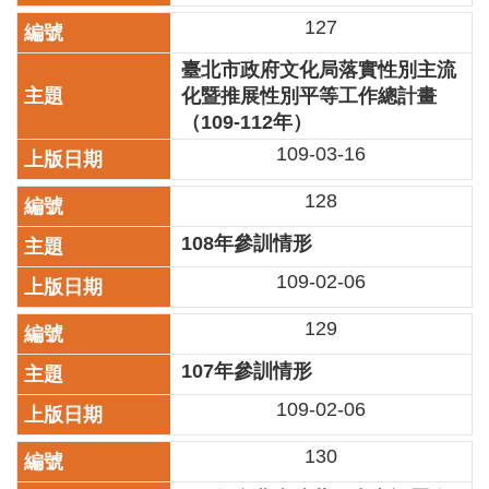
訊
127
聯
臺北市政府文化局落實性別主流
絡
化暨推展性別平等工作總計畫
資
（109-112年）
訊
109-03-16
影
音
128
專
108年參訓情形
區
109-02-06
回
129
首
頁
107年參訓情形
網
109-02-06
站
導
130
覽