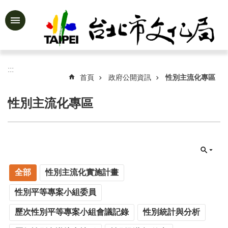
跳到主要內容區塊
進
階
搜
尋
:::
首頁
政府公開資訊
性別主流化專區
性別主流化專區
公
告
資
訊
認
全部
性別主流化實施計畫
識
文
性別平等專案小組委員
化
局
歷次性別平等專案小組會議記錄
性別統計與分析