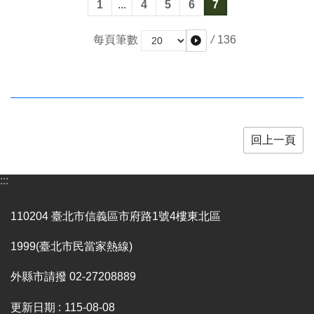
1
...
4
5
6
7
開
資
/
136
每頁筆數
訊
著
作
權
聲
明
回上一頁
隱
私
:::
權
保
110204 臺北市信義區市府路1號4樓東北區
護
政
1999(臺北市民當家熱線)
策
外縣市請撥 02-27208889
資
訊
更新日期
115-08-08
安