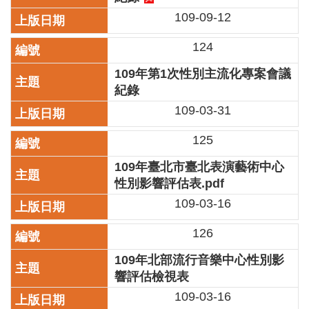
區
109-09-12
珍
124
貴
文
109年第1次性別主流化專案會議
化
紀錄
資
109-03-31
源
125
補
助/
109年臺北市臺北表演藝術中心
申
性別影響評估表.pdf
請
109-03-16
案
件
126
政
109年北部流行音樂中心性別影
府
公
響評估檢視表
開
109-03-16
資