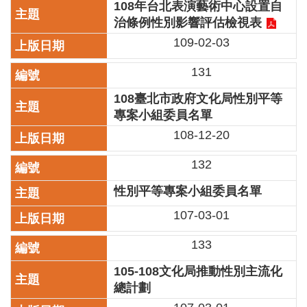
108年台北表演藝術中心設置自
陳
治條例性別影響評估檢視表
情
109-02-03
系
統
131
雙
108臺北市政府文化局性別平等
語
專案小組委員名單
詞
彙
108-12-20
台
132
北
性別平等專案小組委員名單
通
107-03-01
English
133
易
讀
105-108文化局推動性別主流化
專
總計劃
區