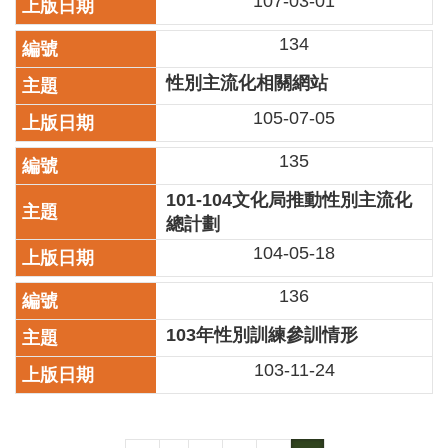
107-03-01
廉
政
134
平
臺
性別主流化相關網站
專
105-07-05
區
135
常
見
101-104文化局推動性別主流化
問
總計劃
答
104-05-18
臺
136
北
市
103年性別訓練參訓情形
政
府
103-11-24
政
府
公