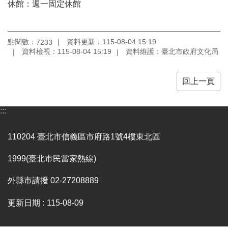
業
休館：週一固定休館
務
項
目
點閱數：
資料更新：115-08-04 15:19
7233
資料檢視：115-08-04 15:19
資料維護：臺北市政府文化局
臺
北
藝
回上一頁
文
空
間
:::
歷
110204 臺北市信義區市府路1號4樓東北區
年
文
1999(臺北市民當家熱線)
化
節
外縣市請撥 02-27208889
慶
更新日期
115-08-09
廉
政
專