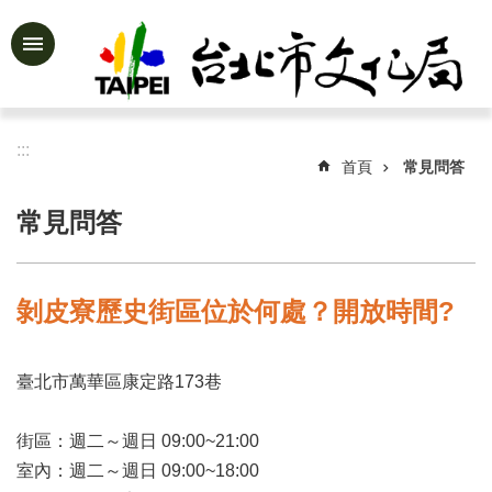
跳到主要內容區塊
進
階
搜
尋
:::
首頁
常見問答
常見問答
公
告
資
剝皮寮歷史街區位於何處？開放時間?
訊
認
臺北市萬華區康定路173巷
識
文
化
街區：週二～週日 09:00~21:00
局
室內：週二～週日 09:00~18:00