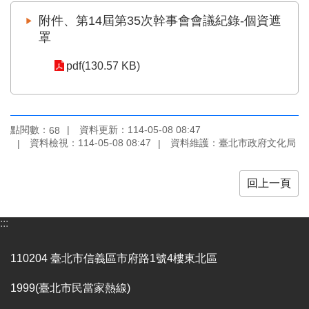
業
務
附件、第14屆第35次幹事會會議紀錄-個資遮
項
罩
目
pdf(130.57 KB)
臺
北
藝
文
點閱數：
資料更新：114-05-08 08:47
68
空
資料檢視：114-05-08 08:47
資料維護：臺北市政府文化局
間
歷
回上一頁
年
文
化
:::
節
慶
110204 臺北市信義區市府路1號4樓東北區
廉
1999(臺北市民當家熱線)
政
專