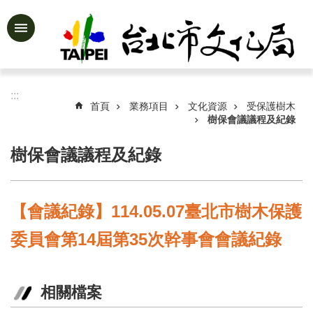
跳到主要內容區塊
進
階
搜
尋
:::
首頁
業務項目
文化資源
受保護樹木
樹保會議議程及紀錄
樹保會議議程及紀錄
公
告
資
訊
【會議紀錄】114.05.07臺北市樹木保護
認
委員會第14屆第35次幹事會會議紀錄
識
文
化
局
相關檔案