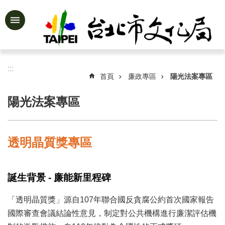
跳到主要內容區塊
進
階
搜
尋
:::
首頁
廉政專區
陽光法案專區
陽光法案專區
公
告
資
透明晶質獎專區
訊
認
識
誕生背景 - 廉能新里程碑
文
化
「透明晶質獎」源自107年聯合國反貪腐公約首次國家報告
局
國際審查會議結論性意見，制定對公共機構進行廉潔評估機