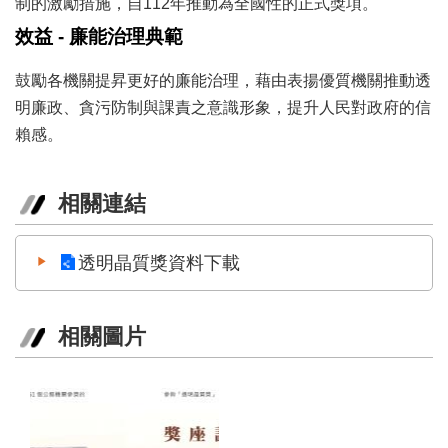
制的激勵措施，自112年推動為全國性的正式獎項。
業
務
效益 - 廉能治理典範
項
目
鼓勵各機關提昇更好的廉能治理，藉由表揚優質機關推動透
明廉政、貪污防制與課責之意識形象，提升人民對政府的信
臺
北
賴感。
藝
文
空
相關連結
間
歷
透明晶質獎資料下載
年
文
化
相關圖片
節
慶
廉
政
專