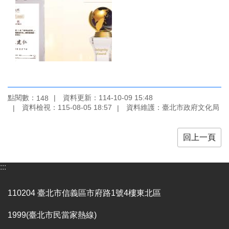
區
珍
貴
文
化
資
源
點閱數：
資料更新：114-10-09 15:48
148
補
資料檢視：115-08-05 18:57
資料維護：臺北市政府文化局
助/
申
回上一頁
請
案
件
:::
政
府
110204 臺北市信義區市府路1號4樓東北區
公
開
1999(臺北市民當家熱線)
資