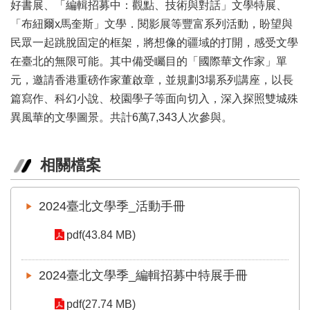
業
好書展、「編輯招募中：觀點、技術與對話」文學特展、
務
「布紐爾x馬奎斯」文學．閱影展等豐富系列活動，盼望與
項
民眾一起跳脫固定的框架，將想像的疆域的打開，感受文學
目
在臺北的無限可能。其中備受矚目的「國際華文作家」單
臺
元，邀請香港重磅作家董啟章，並規劃3場系列講座，以長
北
篇寫作、科幻小說、校園學子等面向切入，深入探照雙城殊
藝
異風華的文學圖景。共計6萬7,343人次參與。
文
空
間
相關檔案
歷
年
2024臺北文學季_活動手冊
文
化
pdf(43.84 MB)
節
慶
2024臺北文學季_編輯招募中特展手冊
廉
政
pdf(27.74 MB)
專