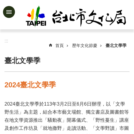
跳到主要內容區塊
進
階
搜
尋
:::
首頁
歷年文化節慶
臺北文學季
臺北文學季
公
告
資
2024臺北文學季
訊
認
2024臺北文學季於113年3月2日至6月6日辦理，以「文學
識
文
野生活」為主題，結合本市藝文場館、獨立書店及圖書館等
化
在地文學資源推出「騷動夜」開幕儀式、「野性蔓生」講座
局
及創作工作坊及「就地撒野」走讀活動、「文學野讀」市圖