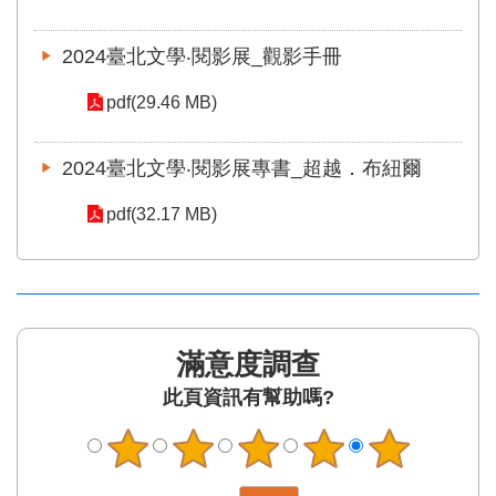
區
2024臺北文學‧閱影展_觀影手冊
珍
貴
pdf(29.46 MB)
文
化
資
2024臺北文學‧閱影展專書_超越．布紐爾
源
pdf(32.17 MB)
補
助/
申
請
案
件
滿意度調查
政
此頁資訊有幫助嗎?
府
公
開
資