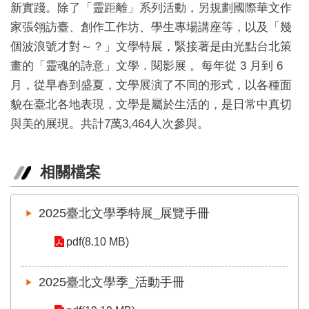
業
新實踐。除了「靈距離」系列活動，另規劃
國際華文作
務
家張翎訪臺、
創作工作坊、學生專場講座等，以及「幾
項
個波浪號才對～？」文學特展，緊接著是由光點台北策
目
畫的「靈魂的詩意」文學．
閱影展
。每年從 3 月到 6
臺
月，從早春到盛夏，文學展演了不同的形式，以各種面
北
貌在臺北各地表現，文學是屬於生活的，是日常中真切
藝
文
與美的展現。共計7萬3,464人次參與。
空
間
相關檔案
歷
年
文
2025臺北文學季特展_展覽手冊
化
節
pdf(8.10 MB)
慶
廉
2025臺北文學季_活動手冊
政
專