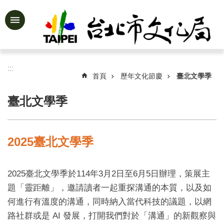
跳到主要內容區塊
進
階
搜
尋
:::
首頁
歷年文化節慶
臺北文學季
臺北文學季
公
告
資
2025臺北文學季
訊
認
2025臺北文學季於114年3月2日至6月5日辦理，策展主
識
文
題「靈距離」，邀請讀者一起重探溝通的本質，以及如
化
何進行有溫度的溝通，同時納入當代科技的議題，以網
局
路社群或是 AI 發展，打開我們對於「溝通」的新觀察與