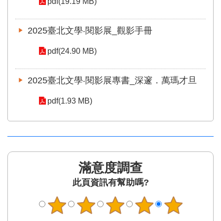
pdf(19.19 MB)
區
2025臺北文學‧閱影展_觀影手冊
珍
貴
pdf(24.90 MB)
文
化
資
2025臺北文學‧閱影展專書_深邃．萬瑪才旦
源
pdf(1.93 MB)
補
助/
申
請
案
件
滿意度調查
政
此頁資訊有幫助嗎?
府
公
開
資