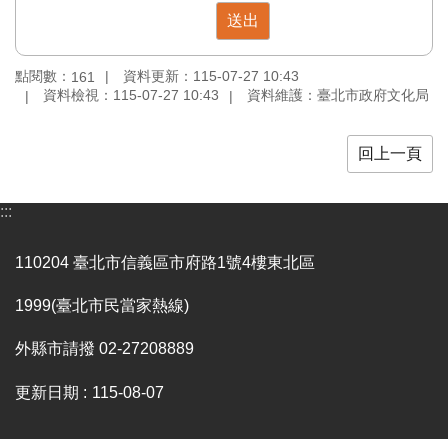
訊
聯
點閱數：
資料更新：115-07-27 10:43
絡
161
資料檢視：115-07-27 10:43
資料維護：臺北市政府文化局
資
訊
回上一頁
影
音
專
:::
區
110204 臺北市信義區市府路1號4樓東北區
回
1999(臺北市民當家熱線)
首
頁
外縣市請撥 02-27208889
網
站
更新日期
115-08-07
導
覽