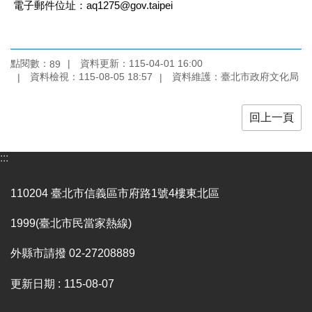
業
電子郵件位址：aq1275@gov.taipei
務
項
目
點閱數：
資料更新：115-04-01 16:00
89
資料檢視：115-08-05 18:57
資料維護：臺北市政府文化局
臺
北
藝
回上一頁
文
空
間
:::
歷
110204 臺北市信義區市府路1號4樓東北區
年
文
1999(臺北市民當家熱線)
化
節
慶
外縣市請撥 02-27208889
廉
更新日期
115-08-07
政
專