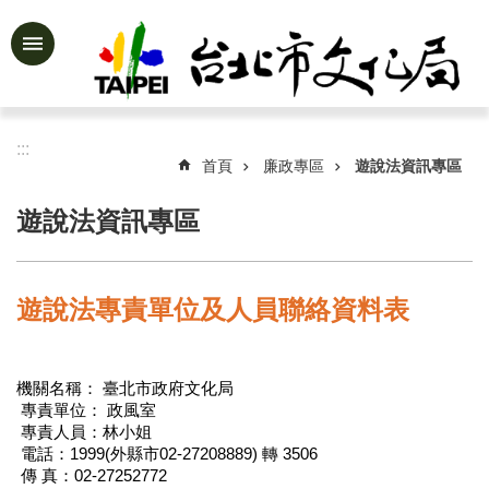
跳到主要內容區塊
進
階
搜
尋
:::
首頁
廉政專區
遊說法資訊專區
遊說法資訊專區
公
告
資
遊說法專責單位及人員聯絡資料表
訊
認
識
機關名稱： 臺北市政府文化局
文
專責單位： 政風室
化
專責人員：林小姐
局
電話：1999(外縣市02-27208889) 轉 3506
傳 真：02-27252772