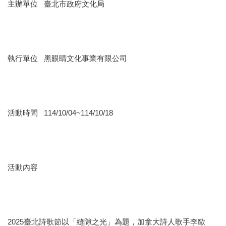
業
主辦單位 臺北市政府文化局
務
項
目
臺
執行單位 黑眼睛文化事業有限公司
北
藝
文
空
間
活動時間 114/10/04~114/10/18
歷
年
文
化
活動內容
節
慶
廉
政
2025臺北詩歌節以「縫隙之光」為題，加拿大詩人歌手李歐
專