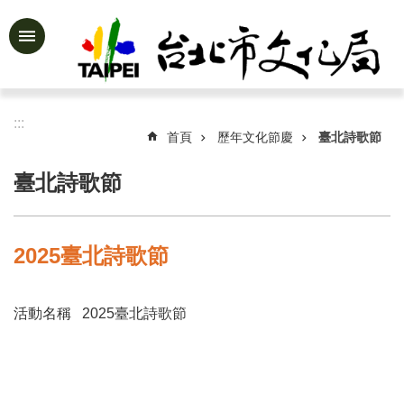
跳到主要內容區塊
進
階
搜
尋
:::
首頁
歷年文化節慶
臺北詩歌節
臺北詩歌節
公
告
資
2025臺北詩歌節
訊
認
活動名稱 2025臺北詩歌節
識
文
化
局