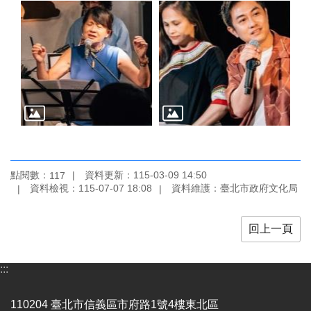
陳
情
系
統
雙
語
詞
彙
台
點閱數：
資料更新：115-03-09 14:50
117
北
資料檢視：115-07-07 18:08
資料維護：臺北市政府文化局
通
English
回上一頁
易
讀
:::
專
區
110204 臺北市信義區市府路1號4樓東北區