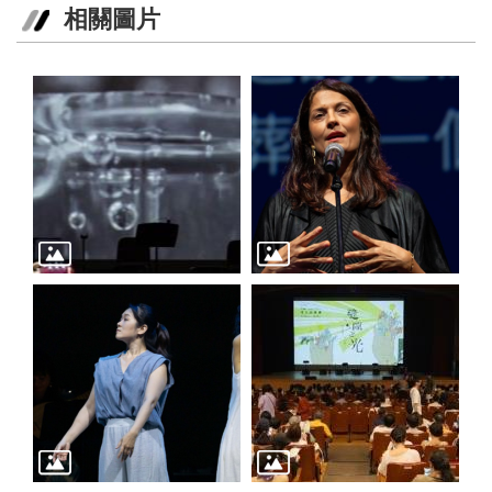
相關圖片
訊
聯
絡
資
訊
影
音
專
區
回
首
頁
網
站
導
覽