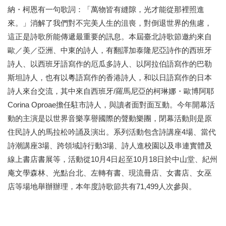
納・柯恩有一句歌詞：「萬物皆有縫隙，光才能從那裡照進
區
來。」消解了我們對不完美人生的沮喪，對倒退世界的焦慮，
珍
這正是詩歌所能傳遞最重要的訊息。
本屆臺北詩歌節邀約來自
貴
歐／美／亞洲、中東的詩人，有翻譯加泰隆尼亞詩作的西班牙
文
化
詩人、以西班牙語寫作的厄瓜多詩人、以阿拉伯語寫作的巴勒
資
斯坦詩人，也有以粵語寫作的香港詩人，和以日語寫作的日本
源
詩人來台交流，
其中來自西班牙/羅馬尼亞的柯琳娜・歐博阿耶
Corina Oproae擔任駐市詩人，與讀者面對面互動。
今年開幕活
補
助/
動的主演是以世界音樂享譽國際的聲動樂團，閉幕活動則是原
申
住民詩人的馬拉松吟誦及演出。系列活動包含詩講座4場、當代
請
詩潮講座3場、跨領域詩行動3場、詩人進校園以及串連實體及
案
件
線上書店書展等，
活動從10月4日起至10月18日於中山堂、紀州
庵文學森林、光點台北、左轉有書、現流冊店、女書店、女巫
政
店等場地舉辦辦理，本年度詩歌節共有71,499人次參與。
府
公
開
資