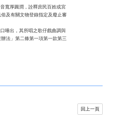
嗓音寬厚圓潤，詮釋庶民百姓或宮
民俗及有關文物登錄指定及廢止審
隨口唾出，其所唱之歌仔戲曲調與
查辦法」第二條第一項第一款第三
回上一頁