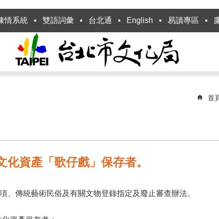
陳情系統
雙語詞彙
台北通
English
易讀專區
首
術文化資產「歌仔戲」保存者。
1項、傳統藝術民俗及有關文物登錄指定及廢止審查辦法。