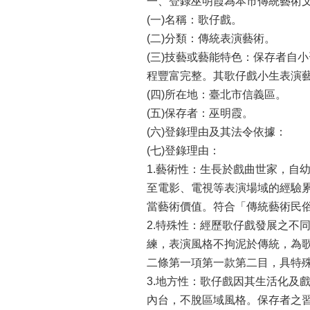
一、登錄巫明霞為本市傳統藝術
(一)名稱：歌仔戲。
(二)分類：傳統表演藝術。
(三)技藝或藝能特色：保存者自
程豐富完整。其歌仔戲小生表演
(四)所在地：臺北市信義區。
(五)保存者：巫明霞。
(六)登錄理由及其法令依據：
(七)登錄理由：
1.藝術性：生長於戲曲世家，自
至電影、電視等表演場域的經驗
當藝術價值。符合「傳統藝術民
2.特殊性：經歷歌仔戲發展之不
練，表演風格不拘泥於傳統，為
二條第一項第一款第二目，具特
3.地方性：歌仔戲因其生活化及
內台，不脫區域風格。保存者之