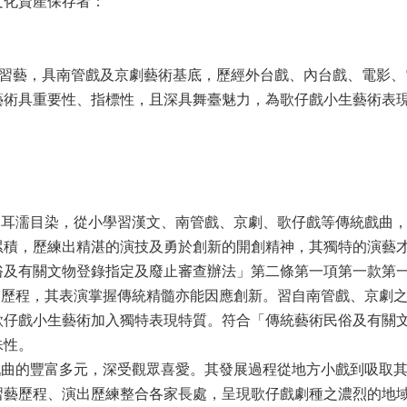
文化資產保存者：
小習藝，具南管戲及京劇藝術基底，歷經外台戲、內台戲、電影
藝術具重要性、指標性，且深具舞臺魅力，為歌仔戲小生藝術表
幼耳濡目染，從小學習漢文、南管戲、京劇、歌仔戲等傳統戲曲
累積，歷練出精湛的演技及勇於創新的開創精神，其獨特的演藝
俗及有關文物登錄指定及廢止審查辦法」第二條第一項第一款第
同歷程，其表演掌握傳統精髓亦能因應創新。習自南管戲、京劇
歌仔戲小生藝術加入獨特表現特質。符合「傳統藝術民俗及有關
殊性。
戲曲的豐富多元，深受觀眾喜愛。其發展過程從地方小戲到吸取
習藝歷程、演出歷練整合各家長處，呈現歌仔戲劇種之濃烈的地