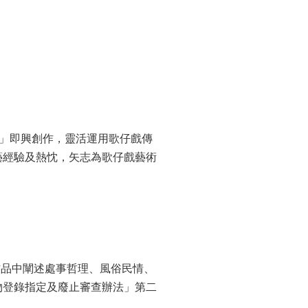
聯」即興創作，靈活運用歌仔戲傳
藝經驗及熱忱，矢志為歌仔戲藝術
作品中闡述處事哲理、風俗民情、
物登錄指定及廢止審查辦法」第二