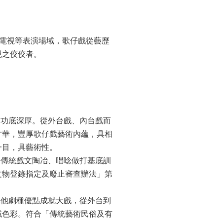
、電視等表演場域，歌仔戲從藝歷
現之佼佼者。
，功底深厚。從外台戲、內台戲而
才華，豐厚歌仔戲藝術內蘊，具相
一目，具藝術性。
之傳統戲文陶冶、唱唸做打基底訓
文物登錄指定及廢止審查辦法」第
其他劇種優點成就大戲，從外台到
域色彩。符合「傳統藝術民俗及有