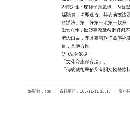
2.特殊性：歷經子弟戲班、內台
廷顯貴，均即適恰。其表演技法
查辦法」第二條第一項第一款第
3.地方性：歷經臺灣戰後歌仔戲
所念口白，即具臺灣歌仔戲傳統
目，具地方性。
(八)法令依據：
「文化資產保存法」。
「傳統藝術民俗及有關文物登錄
點閱數：
資料更新：109-11-11 18:43
資料檢視
100