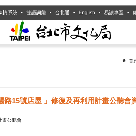
陳情系統
雙語詞彙
台北通
English
易讀專區
首
衡陽路15號店屋 」修復及再利用計畫公聽會
計畫公聽會