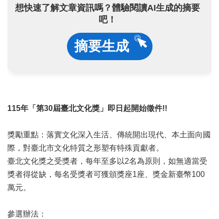
業
想快速了解文章資訊嗎？體驗閱讀AI生成的摘要
務
吧！
項
目
摘要生成
臺
北
藝
文
空
間
115年「第30屆臺北文化獎」即日起開始徵件!!
歷
獎勵重點：落實文化深入生活、傳統開出現代、本土面向國
年
文
際，對臺北市文化特質之形塑有特殊貢獻者。
化
臺北文化獎之受獎者，每年至多以2名為原則，如無適當受
節
獎者得從缺，每名受獎者可獲頒獎座1座、獎金新臺幣100
慶
萬元。
廉
政
參選辦法：
專