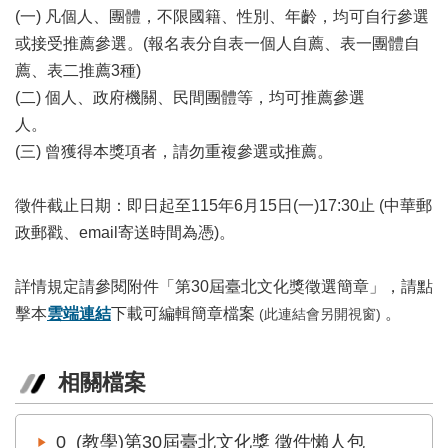
(一) 凡個人、團體，不限國籍、性別、年齡，均可自行參選
區
或接受推薦參選。(報名表分自表一個人自薦、表一團體自
珍
薦、表二推薦3種)
貴
(二) 個人、政府機關、民間團體等，均可推薦參選
文
人。
化
資
(三) 曾獲得本獎項者，請勿重複參選或推薦。
源
徵件截止日期：即日起至115年6月15日(一)17:30止 (中華郵
補
助/
政郵戳、email寄送時間為憑)。
申
請
詳情規定請參閱附件「第30屆臺北文化獎徵選簡章」，請點
案
擊本
雲端連結
下載可編輯簡章檔案
。
 (此連結會另開視窗)
件
政
府
相關檔案
公
開
0_(教學)第30屆臺北文化獎 徵件懶人包
資