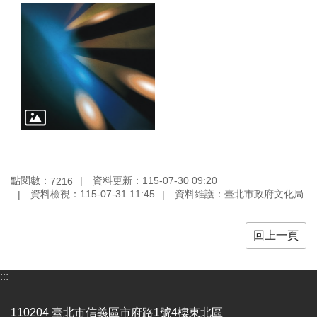
廉
政
平
臺
專
區
常
見
問
答
點閱數：
資料更新：115-07-30 09:20
7216
資料檢視：115-07-31 11:45
資料維護：臺北市政府文化局
臺
北
市
回上一頁
政
府
:::
政
府
110204 臺北市信義區市府路1號4樓東北區
公