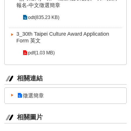
報名-中文徵選簡章
陳
情
odt(835.23 KB)
系
統
3_30th Taipei Culture Award Application
雙
Form 英文
語
詞
pdf(1.03 MB)
彙
台
北
相關連結
通
English
徵選簡章
易
讀
相關圖片
專
區