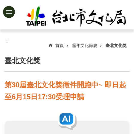
跳到主要內容區塊
進
階
搜
尋
:::
首頁
歷年文化節慶
臺北文化獎
臺北文化獎
公
告
資
第30屆臺北文化獎徵件開跑中~ 即日起
訊
至6月15日17:30受理申請
認
識
文
化
局