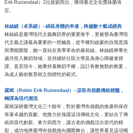
業
Erik Ruizendaal）2位脫穎而出，獲得臺北文化獎殊榮肯
務
定。
項
目
林絲緞（卓系緞）─綿延身體的串連，跨越數十載成經典
臺
林絲緞是臺灣現代主義舞蹈界的重要推手，更被譽為臺灣現
北
代主義之謎最為重要的一把鑰匙，從平權到啟蒙的自我意識
藝
與潛能開發，她一直站在美學革命的最前線。林絲緞將畢生
文
空
歲月投入舞蹈領域，並持續於社區大學及為身心障礙者授
間
課。直至現今，她秉持著舞蹈平權，設計有教無類的教案，
為成人藝術教育樹立指標性的範式。
歷
年
文
羅斌（Robin Erik Ruizendaal）─汲取布袋戲傳統精髓，
化
轉譯為現代潮流
節
羅斌深耕臺灣文化三十餘年，對於臺灣布袋戲的推廣和保存
慶
有著卓越的貢獻。他致力於保護這項傳統文化，更結合了傳
廉
統與當代創新、東方與西方，讓古老的偶戲活出當代的精
政
彩，成功地將臺灣布袋戲推向國際舞台，讓世界看見這項獨
專