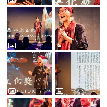
陳
情
系
統
雙
語
詞
彙
台
北
通
English
易
讀
專
區