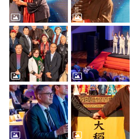
開
資
訊
著
作
權
聲
明
隱
私
權
保
護
政
策
資
訊
安