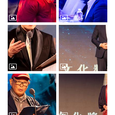
訊
聯
絡
資
訊
影
音
專
區
回
首
頁
網
站
導
覽