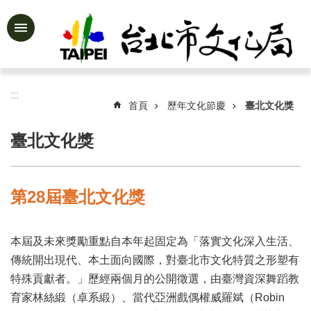
跳到主要內容區塊
進
階
搜
尋
:::
首頁
歷年文化節慶
臺北文化獎
臺北文化獎
公
告
資
第28屆臺北文化獎
訊
認
本屆及未來獎勵重點自本年起固定為「落實文化深入生活、
識
文
傳統開出現代、本土面向國際，對臺北市文化特質之形塑有
化
特殊貢獻者。」歷經兩個月的公開徵選，由臺灣資深舞蹈教
局
育家林絲緞（卓系緞）、當代亞洲戲偶權威羅斌（Robin