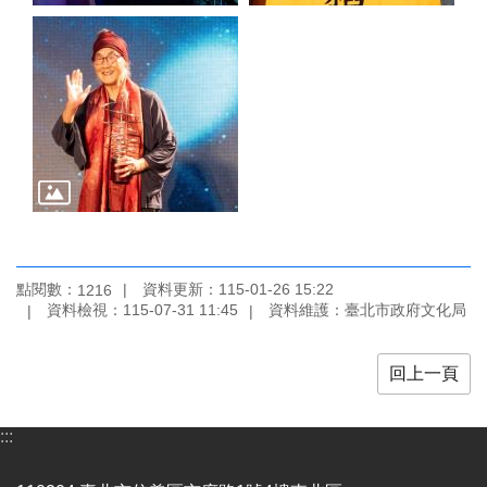
全
政
策
政
府
網
站
資
料
開
放
宣
點閱數：
資料更新：115-01-26 15:22
1216
告
資料檢視：115-07-31 11:45
資料維護：臺北市政府文化局
相
回上一頁
關
連
結
:::