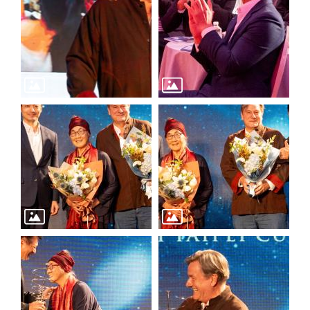
廉
政
平
臺
專
區
常
見
問
答
臺
北
市
政
府
政
府
公