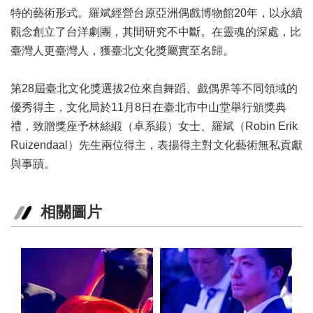
特的藝術形式。羅斌經營台原亞洲偶戲博物館20年，以永續
區
觀念創立了台洋劇團，其間研究不中斷。在靈魂的深處，比
珍
臺灣人更臺灣人，獲臺北文化獎屬實至名歸。
貴
文
化
第28屆臺北文化獎選拔2位來自舞蹈、戲偶界等不同領域的
資
優秀得主，文化局於11月8日在臺北市中山堂舉行頒獎典
源
禮，致贈獎座予林絲緞（卓系緞）女士、羅斌（Robin Erik
Ruizendaal）先生兩位得主，表揚得主對文化藝術無私貢獻
補
助/
與事蹟。
申
請
案
相關圖片
件
政
府
公
開
資