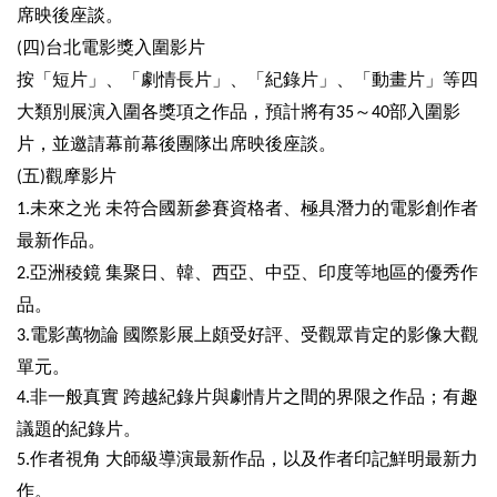
席映後座談。
區
四
台北電影獎入圍影片
(
)
珍
按「短片」、「劇情長片」、「紀錄片」、「動畫片」等四
貴
大類別展演入圍各獎項之作品，預計將有
～
部入圍影
35
40
文
化
片，並邀請幕前幕後團隊出席映後座談。
資
五
觀摩影片
(
)
源
未來之光
未符合國新參賽資格者、極具潛力的電影創作者
1.
補
最新作品。
助/
亞洲稜鏡
集聚日、韓、西亞、中亞、印度等地區的優秀作
2.
申
請
品。
案
3.電影萬物論 國際影展上頗受好評、受觀眾肯定的影像大觀
件
。
單元
政
4.非一般真實 跨越紀錄片與劇情片之間的界限之作品；有趣
府
。
議題的紀錄片
公
5.作者視角 大師級導演最新作品，以及作者印記鮮明最新力
開
資
。
作