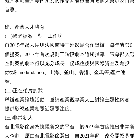
短片和動畫片等
四類別的作品皆有機會角逐個人獎項及百萬
開
首獎
。
資
訊
肆、產業人才培育
著
(一)國際提案一對一工作坊
作
自2015年起六度與法國南特三洲影展合作舉辦，每年遴選6
權
聲
個提案。2017年首次規劃三階段劇本追蹤指導，讓每部入選
明
企劃案的劇本得以充分成長，促成往後與國際資金及創投
隱
(坎城cinedundation、上海、釜山、香港、金馬等)產生連
私
結。
權
(二)正在拍片的我
保
護
舉辦產業論壇活動，邀請產業觀專業人士討論主題性內容，
政
提供影視產業相關話題關注度。
策
(三)非常新人
資
台北電影節身為拔擢新銳的平台，於2019年首度推出非常新
訊
人企劃，原由台北電影節選出，自2021年起，改公開招募並
安