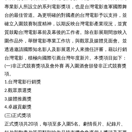
廉
專業影人所設立的系列電影獎項，也是台灣電影進軍國際舞
政
台的最佳管道。為更明確的對國產的台灣電影予以支持，並
平
臺
確立入圍競賽制度精神，以期反映台灣電影產業現況，並實
專
質鼓勵台灣電影幕前及幕後的工作者。除在影展期間放映入
區
圍作品外，舉辦電影專業工作坊，與觀眾及媒體見面會。並
常
透過邀請國際知名影人及影展選片人來擔任評審，藉以行銷
見
台灣電影，積極向國際引薦台灣年度新片。本獎項目如下：
問
(一)非正式競賽獎項及會外賽 再入圍酒會頒發非正式競賽獎
答
項。
臺
1.台灣電影行銷獎
北
觀眾票選獎
2.
市
媒體推薦獎
3.
政
府
4.卓越貢獻獎
三
(
)正式獎項
政
正式獎項共20項，每項至多入圍5名。
劇情長片、紀錄片、
府
公