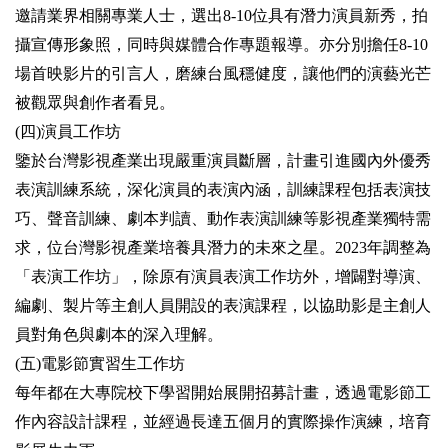
全
邀請業界相關專業人士，選出8-10位具有潛力演員新秀，拍
政
攝宣傳形象照，同時與媒體合作專題報導。亦分別擔任8-10
策
場首映影片的引言人，磨練台風穩健度，讓他們的演藝光芒
政
被觀眾與創作者看見。
府
(四)演員工作坊
網
站
鑒於台灣影視產業出現嚴重演員斷層，計畫引進國內外優秀
資
表演訓練系統，深化演員的表演內涵，訓練課程包括表演技
料
巧、聲音訓練、劇本判讀、動作表演訓練等影視產業獨特需
開
放
求，位台灣影視產業培養具潛力的未來之星。2023年調整為
宣
「表演工作坊」，除原有演員表演工作坊外，增闢對導演、
告
編劇、製片等主創人員開設的表演課程，以協助影是主創人
相
員對角色與劇本的深入理解。
關
(五)電影節實習生工作坊
連
結
每年都在大專院校下學習開始展開招募計畫，透過電影節工
作內容設計課程，並經過長達五個月的實際操作演練，培育