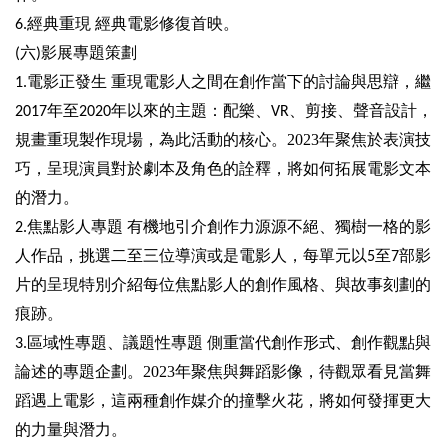
訊
經典重現
經典電影修復首映。
6.
六
影展專題策劃
(
)
聯
絡
電影正發生
重現電影人之間在創作當下的討論與思辯，繼
1.
資
年至
年以來的主題：配樂、
、剪接、聲音設計，
2017
2020
VR
訊
規畫重現製作現場，為此活動的核心
。2023年聚焦於表演技
影
巧，呈現演員對於劇本及角色的詮釋，將如何拓展電影文本
音
的潛力。
專
區
焦點影人專題
有機地引介創作力源源不絕、獨樹一格的影
2.
人作品，挑選二至三位導演或是電影人，每單元以
至
部影
5
7
片的呈現特別介紹每位焦點影人的創作風格、與故事刻劃的
回
首
痕跡。
頁
區域性專題、議題性專題
側重當代創作形式、創作觀點與
3.
網
論述的專題企劃。2023年聚焦與舞蹈影像，待觀眾看見當舞
站
蹈遇上電影，這兩種創作媒介的撞擊火花，將如何發揮更大
導
的力量與潛力。
覽