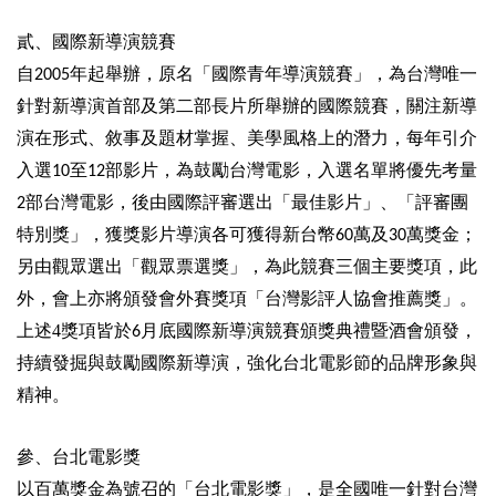
陳
貳、國際新導演競賽
情
自
年起舉辦，原名「國際青年導演競賽」，為台灣唯一
2005
系
統
針對新導演首部及第二部
長片所舉辦的國際競賽，關注新導
演在形式、敘事及題材掌握、美學風格上的潛力，每年引介
雙
語
入選
至
部影片，為鼓勵台灣電影，入選名單將優先考量
10
12
詞
部台灣電影，後由國際評審選出「最佳影片」、「評審團
2
彙
特別獎」，獲獎影片導演各可獲得新台幣
萬及
萬獎金；
60
30
台
另由觀眾選出「觀眾票選獎」，為此競賽三個主要獎項，此
北
外，會上亦將頒發會外賽獎項
「台灣影評人協會推薦獎」。
通
上述4獎項皆於
月底國際新導演競賽頒獎典禮暨酒會頒發，
6
English
持續發掘與鼓勵國際新導演，強化台北電影節的品牌形象與
精神。
易
讀
專
參、台北電影獎
區
以百萬獎金為號召的
「台北電影獎」，是
全國唯一針對台灣