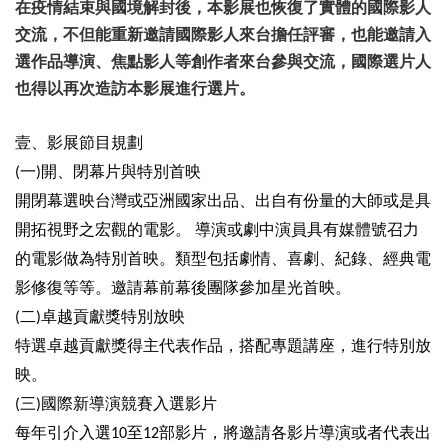
業
在疫情結束與國境解封後，本影展也恢復了實體的國際影人
務
交流，不但能重新邀請國際影人來台擔任評審，也能邀請入
項
選作品導演、焦點影人等創作者來台參與交流，國際選片人
目
也得以再次造訪本影展進行選片。
臺
北
壹、影展節目規劃
藝
一
開、閉幕片與特別首映
(
)
文
空
開閉幕選映台灣或亞洲國家出品、出自有份量的大師或是具
間
開拓視野之宏觀的電影。
導演或劇中演員具有媒體號召力
的電影做為特別首映。類型包括劇情、喜劇、紀錄、經典電
歷
年
影修復等等。邀請幕前幕後團隊參加星光首映。
文
二
卓越貢獻獎特別放映
(
)
化
節
特選卓越貢獻獎得主代表作品，搭配專題講座，進行特別放
慶
映。
三
國際新導演競賽入選影片
(
)
廉
政
每年引介入選
至
部影片，將邀請各影片導演或者代表出
10
12
專