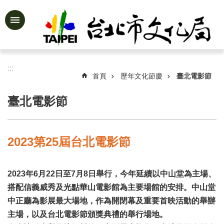
跳到主要內容區塊
進
階
搜
尋
:::
首頁
歷年文化節慶
臺北電影節
臺北電影節
公
告
資
2023第25屆台北電影節
訊
認
2023年6月22日至7月8日舉行，今年延續以中山堂為主場、
識
文
搭配信義威秀及光點華山電影館為主要場館的安排。中山堂
化
中正廳為影展最大場地，作為開閉幕及重要首映活動的舉辦
局
主場，以及台北電影節頒獎典禮的舉行場地。