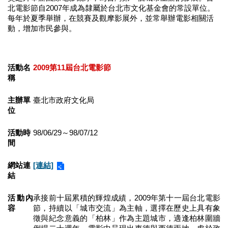
業
北電影節自2007年成為隸屬於台北市文化基金會的常設單位。
務
每年於夏季舉辦，在競賽及觀摩影展外，並常舉辦電影相關活
項
動，增加市民參與。
目
臺
活動名
2009第11屆台北電影節
北
稱
藝
文
空
主辦單
臺北市政府文化局
位
間
歷
活動時
98/06/29～98/07/12
年
間
文
化
網站連
[連結]
節
結
慶
活動內
承接前十屆累積的輝煌成績，2009年第十一屆台北電影
廉
容
節，持續以「城市交流」為主軸，選擇在歷史上具有象
政
徵與紀念意義的「柏林」作為主題城市，適逢柏林圍牆
專