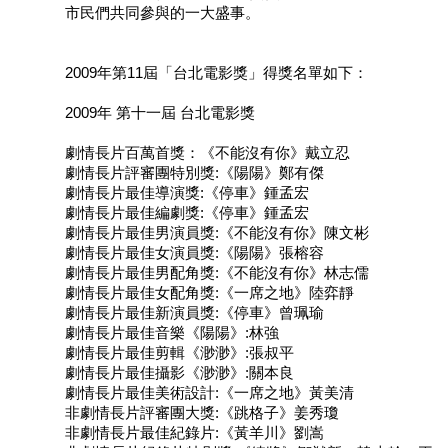
市民們共同參與的一大盛事。
訊
聯
2009年第11屆「台北電影獎」得獎名單如下：
絡
資
2009年 第十一屆 台北電影獎
訊
劇情長片百萬首獎：《不能沒有你》戴立忍
影
劇情長片評審團特別獎:《陽陽》鄭有傑
音
劇情長片最佳導演獎:《停車》鍾孟宏
專
劇情長片最佳編劇獎:《停車》鍾孟宏
區
劇情長片最佳男演員獎:《不能沒有你》陳文彬
劇情長片最佳女演員獎:《陽陽》張榕容
劇情長片最佳男配角獎:《不能沒有你》林志儒
回
劇情長片最佳女配角獎:《一席之地》陸弈靜
首
劇情長片最佳新演員獎:《停車》曾珮瑜
頁
劇情長片最佳音樂《陽陽》:林強
劇情長片最佳剪輯《渺渺》:張叔平
網
劇情長片最佳攝影《渺渺》:關本良
站
劇情長片最佳美術設計:《一席之地》黃美清
導
非劇情長片評審團大獎:《跳格子》姜秀瓊
非劇情長片最佳紀錄片:《黃羊川》劉嵩
覽