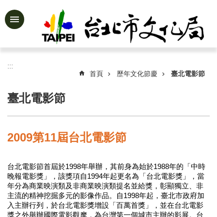
跳到主要內容區塊
進
階
搜
尋
:::
首頁
歷年文化節慶
臺北電影節
臺北電影節
公
告
資
2009第11屆台北電影節
訊
認
台北電影節首屆於1998年舉辦，其前身為始於1988年的「中時
識
晚報電影獎」，該獎項自1994年起更名為「台北電影獎」，當
文
年分為商業映演類及非商業映演類提名並給獎，彰顯獨立、非
化
主流的精神挖掘多元的影像作品。自1998年起，臺北市政府加
局
入主辦行列，於台北電影獎增設「百萬首獎」，並在台北電影
獎之外舉辦國際電影觀摩，為台灣第一個城市主辦的影展。台