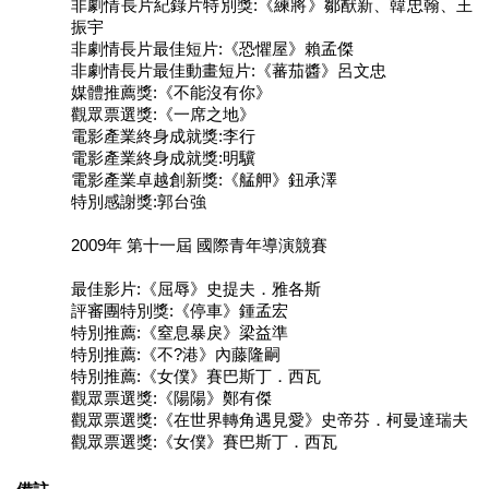
非劇情長片紀錄片特別獎:《練將》鄒猷新、韓忠翰、王
振宇
陳
非劇情長片最佳短片:《恐懼屋》賴孟傑
情
非劇情長片最佳動畫短片:《蕃茄醬》呂文忠
系
媒體推薦獎:《不能沒有你》
統
觀眾票選獎:《一席之地》
電影產業終身成就獎:李行
雙
電影產業終身成就獎:明驥
語
電影產業卓越創新獎:《艋舺》鈕承澤
詞
特別感謝獎:郭台強
彙
2009年 第十一屆 國際青年導演競賽
台
北
最佳影片:《屈辱》史提夫．雅各斯
通
評審團特別獎:《停車》鍾孟宏
特別推薦:《窒息暴戾》梁益準
English
特別推薦:《不?港》內藤隆嗣
特別推薦:《女僕》賽巴斯丁．西瓦
易
觀眾票選獎:《陽陽》鄭有傑
讀
觀眾票選獎:《在世界轉角遇見愛》史帝芬．柯曼達瑞夫
專
觀眾票選獎:《女僕》賽巴斯丁．西瓦
區