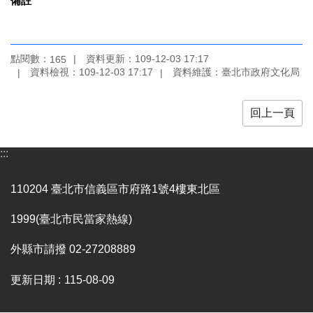
備註
廉
政
平
臺
點閱數：
資料更新：109-12-03 17:17
165
專
資料檢視：109-12-03 17:17
資料維護：臺北市政府文化局
區
回上一頁
常
見
問
:::
答
110204 臺北市信義區市府路1號4樓東北區
臺
北
1999(臺北市民當家熱線)
市
政
外縣市請撥 02-27208889
府
更新日期
115-08-09
政
府
公