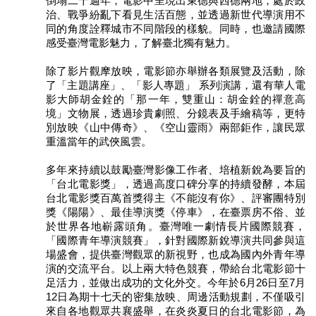
倒塌二十週年，電影中呈現出東德與西德兩地，處於政
治、戰爭紛亂下看見生活百態，並透過新世代導演用不
區
同的角度詮釋城市不同階段的樣貌。同時，也邀請國際
感受臺灣電影魅力，了解臺北獨有魅力。
珍
貴
除了影片觀摩放映，電影節亦舉辦各類展覽及活動，除
文
了「主題講座」、「影人專題」 系列演講，還有華人電
化
影大師胡金銓的「那一年，雙重山：胡金銓的禪意高
資
境」文物展，透過珍貴劇照、分鏡表及手繪稿等，更特
源
別放映《山中傳奇》、《空山靈雨》兩部鉅作，讓民眾
重溫當年的武俠風雲。
補
助/
多年來持續以鼓勵臺灣影像工作者、培植新銳為要旨的
申
「台北電影獎」，透過高度口碑分享的持續發酵，本屆
請
台北電影獎百萬首獎得主《不能沒有你》、評審團特別
案
獎《陽陽》、最佳導演獎《停車》，在臺票房不俗、並
件
於世界各地嶄露頭角。臺灣唯一劇情長片國際競賽，
「國際青年導演競賽」，針對國際新銳導演共同參與這
政
場盛會，提供臺灣觀眾的新視野，也成為國內外青年導
府
演的交流平台。以上兩大特色競賽，帶給台北電影節十
公
足活力，並做出成功的文化外交。今年於6月26日至7月
開
12日為期十七天的密集放映、周邊活動規劃，不僅吸引
來自各地觀眾共襄盛舉，在炎炎夏日的台北電影節，為
資