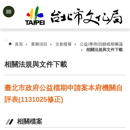
跳到主要內容區塊
進
階
搜
尋
:::
首頁
業務項目
文創發展
公益/專用/回饋檔期審議
相關法規與文件下載
相關法規與文件下載
公
告
資
訊
臺北市政府公益檔期申請案本府機關自
認
評表(1131025修正)
識
文
化
局
相關檔案