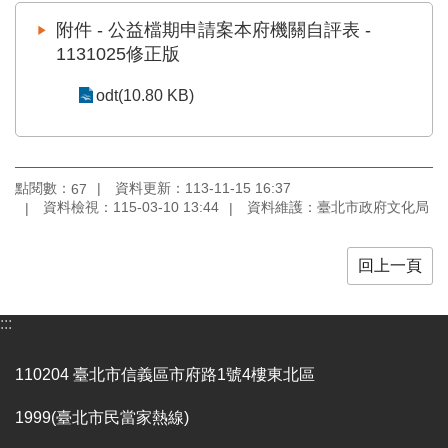
業
務
附件 - 公益檔期申請案本府機關自評表 -
項
1131025修正版
目
odt(10.80 KB)
臺
北
藝
文
點閱數：
資料更新：113-11-15 16:37
67
空
資料檢視：115-03-10 13:44
資料維護：臺北市政府文化局
間
歷
回上一頁
年
文
化
:::
節
慶
110204 臺北市信義區市府路1號4樓東北區
廉
1999(臺北市民當家熱線)
政
專