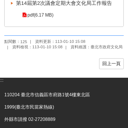
業
第14屆第2次議會定期大會文化局工作報告
務
項
pdf(6.17 MB)
目
臺
北
點閱數：
資料更新：113-01-10 15:08
125
藝
資料檢視：113-01-10 15:08
資料維護：臺北市政府文化局
文
空
間
回上一頁
歷
年
:::
文
化
110204 臺北市信義區市府路1號4樓東北區
節
慶
1999(臺北市民當家熱線)
廉
外縣市請撥 02-27208889
政
專