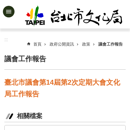
跳到主要內容區塊
進
階
搜
尋
:::
首頁
政府公開資訊
政策
議會工作報告
議會工作報告
公
告
資
臺北市議會第14屆第2次定期大會文化
訊
局工作報告
認
識
文
化
相關檔案
局