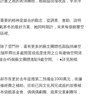
」計畫之惠的表演團體，都親臨現場祝賀，李永萍
最重要的精神是媒合的觀念，從調查、會勘、說明
景氣寒冬的最好方案。她同時期許，未來每個藝響空
社區裡。
到除了雲門外，還有更多的藝文團體也面臨排練空
位隨即釋出多處閒置或低度使用之公有建物空間清
合45個藝文團體進駐9處空間。﹝●詳見附檔
市長更於去年提撥第二預備金1000萬元，依據
整修經費之補助。目前已與文化局完成簽約並獲補
社布袋戲基金會、偶偶偶劇團、蘋果兒童劇團等，