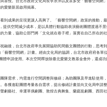
謝與喜悅。台北市政府文化局長李永萍以及眾多受「藝響空間網
樓的愛樂新居啟用揭幕。
動看到成果的呈現更讓人高興了。「藝響空間網」政策的推動，
此外，提供空間減少成本，是以具體行動協助表演藝術團體渡過不
間的力量，協助公部門將「文化就在巷子裡」落實在自己所在的
遇祝融後，台北市政府率先展開協助民間藝文團體的行動，思考
的「藝響空間網」計畫。經由文化局的協調，台北市政府府各單
文團體申請使用。本次空間釋放除臺北愛樂文教基金會外，還成功媒
團隊需求，均需進行空間調整與修繕；為助團隊及早進駐使用，郝
繕。各獲進駐團體考量各自需求，提出修繕計畫並向文化局申請
相聲劇藝社、幸運草偶劇團、敦煌古典舞集、蘭庭崑劇團、西田
。