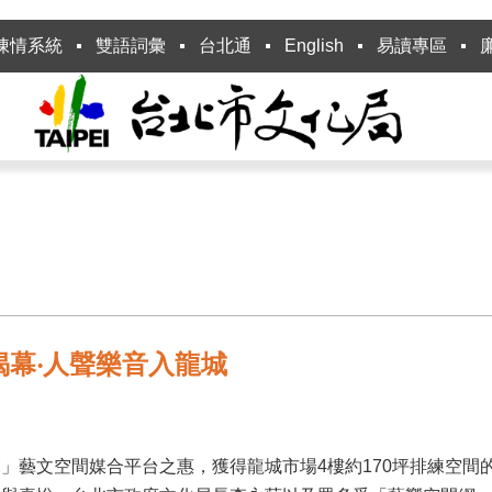
陳情系統
雙語詞彙
台北通
English
易讀專區
揭幕‧人聲樂音入龍城
」藝文空間媒合平台之惠，獲得龍城市場4樓約170坪排練空間