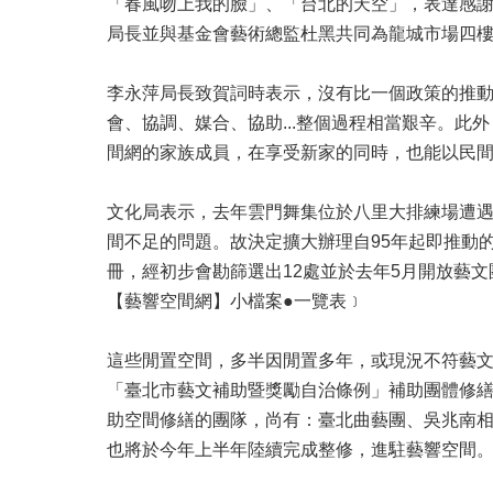
「春風吻上我的臉」、「台北的天空」，表達感
局長並與基金會藝術總監杜黑共同為龍城市場四
李永萍局長致賀詞時表示，沒有比一個政策的推
會、協調、媒合、協助...整個過程相當艱辛。
間網的家族成員，在享受新家的同時，也能以民
文化局表示，去年雲門舞集位於八里大排練場遭
間不足的問題。故決定擴大辦理自95年起即推動
冊，經初步會勘篩選出12處並於去年5月開放藝
【藝響空間網】小檔案●一覽表﹞
這些閒置空間，多半因閒置多年，或現況不符藝文
「臺北市藝文補助暨獎勵自治條例」補助團體修
助空間修繕的團隊，尚有：臺北曲藝團、吳兆南
也將於今年上半年陸續完成整修，進駐藝響空間