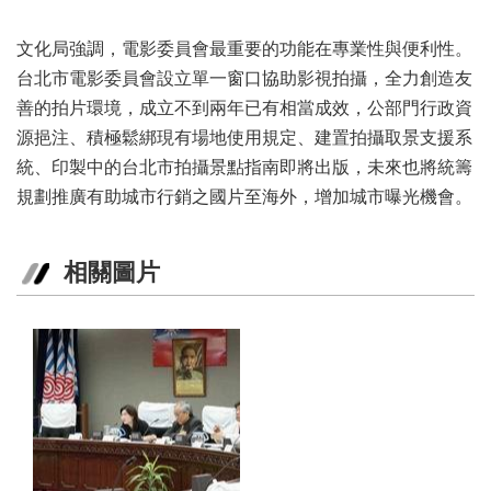
訊
文化局強調，電影委員會最重要的功能在專業性與便利性。
聯
台北市電影委員會設立單一窗口協助影視拍攝，全力創造友
絡
資
善的拍片環境，成立不到兩年已有相當成效，公部門行政資
訊
源挹注、積極鬆綁現有場地使用規定、建置拍攝取景支援系
統、印製中的台北市拍攝景點指南即將出版，未來也將統籌
影
規劃推廣有助城市行銷之國片至海外，增加城市曝光機會。
音
專
區
相關圖片
回
首
頁
網
站
導
覽