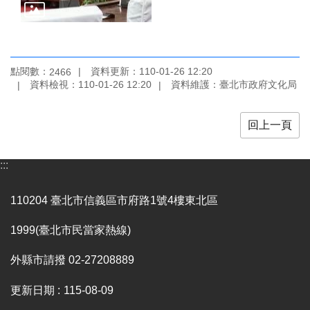
陳
情
系
統
點閱數：
資料更新：110-01-26 12:20
2466
資料檢視：110-01-26 12:20
資料維護：臺北市政府文化局
雙
語
詞
回上一頁
彙
台
:::
北
通
110204 臺北市信義區市府路1號4樓東北區
English
1999(臺北市民當家熱線)
易
外縣市請撥 02-27208889
讀
專
更新日期
115-08-09
區