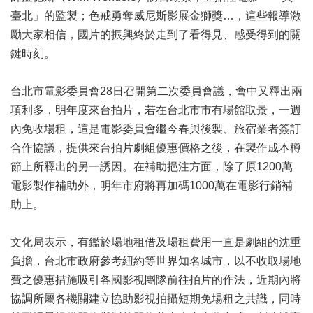
業
臺北」的監製；色戒勇奪威尼斯影展金獅獎…，這些報導激
務
項
勵大家相信，國片的振興終於走到了看得見、感受得到的關
目
鍵時刻。
臺
台北市電影委員會28日召開第二次委員會議，會中又釋出兩
北
藝
項利多，明年度來台拍片，若在台北市市有場館取景，一週
文
內免收場租，這是電影委員會繼今春與後製、旅宿業者簽訂
空
合作協議，提供來台拍片劇組優惠價格之後，在製作成本樽
間
節上所釋出的另一誘因。在補助挹注方面，除了原1200萬
歷
電影製作補助外，明年市府將再加碼1000萬在電影行銷補
年
助上。
文
化
節
文化局表示，有鑑於場地租借及場租費用一直是劇組的沈重
慶
負擔，台北市政府參考紐約等世界知名城市，以不收取場地
費之優惠措施吸引各國影視團隊前往拍片的作法，近期內將
廉
政
協調所屬各機關建立協助影視拍攝短期免場租之共識，同時
專