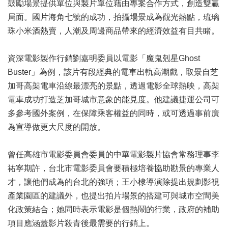
鼓勵場景提供單位與製片單位藉由專案合作方式，創造雙贏
區
局面。國片海角七號的成功，拍攝場景成為觀光熱點，琉璃
珠小米酒熱賣，人潮及周邊商品帶來的經濟效益有目共睹。
珍
貴
文
資深電影製作行銷劉嘉明委員以電影「魔鬼剋星Ghost
化
Buster」為例，該片有段經典的電車出軌高潮戲，取景自芝
資
源
加哥高架電車沿線最漂亮的景點，透過電影全球熱映，高架
電車成功打造芝加哥城市意象的能見度。他建議捷運公司可
補
多參考國外案例，在保障乘客權益的同時，或可透過事前廣
助/
為宣導做更大尺度的開放。
申
請
案
曾任高雄市電影委員會委員的中華電影製片協會常務理事李
件
祐寧期許，台北市電影委員會要積極培養協助勘景的專業人
政
才，讓他們成為的台北的強項；王小棣導演除提出規劃影視
府
產業園區的建議外，也提出拍片場景的搭建可與城市空間美
公
化政策結合；她同時表示電影是個熱鬧的行業，政府的補助
開
項目應涵蓋影片殺青後最需要的行銷上。
資