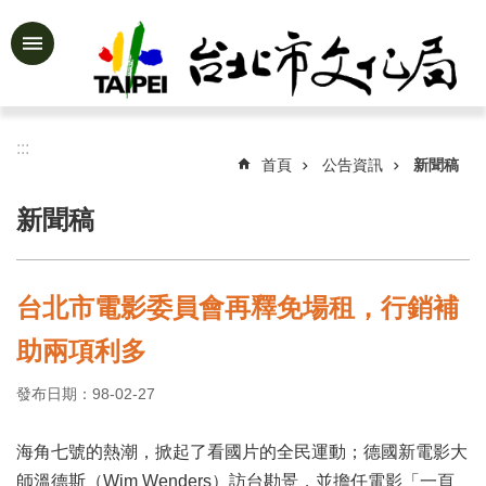
跳到主要內容區塊
進
階
搜
尋
:::
首頁
公告資訊
新聞稿
新聞稿
公
告
資
台北市電影委員會再釋免場租，行銷補
訊
助兩項利多
認
識
發布日期：98-02-27
文
化
局
海角七號的熱潮，掀起了看國片的全民運動；德國新電影大
師溫德斯（Wim Wenders）訪台勘景，並擔任電影「一頁