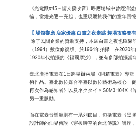
《光電獸#45－請支援收音》呼應場域中曾經洋
輪，當燈光逐一亮起，也重現屬於我們的童年回
【 場館響應 店家優惠 白晝之夜走跳 趕場攻略要有
除了民間企業的贊助支持，本屆白晝之夜也匯聚
（1994）數位修復版、於1964年拍攝，在20
1920年代拍攝的《福爾摩沙》，並有多部拍攝
臺北廣播電臺在1日將舉辦兩場《開箱電臺》導覽
術作品。臺北數位媒合平臺以數位藝術為核心，促
再次作為感知者》以及ネクタイ × S0M3H0
另一重脈動。
而在電臺音樂廳則有一系列節目，包括電臺《黑膠講
設計師的仙界傳說《穿梭時空的台北傳說》講座