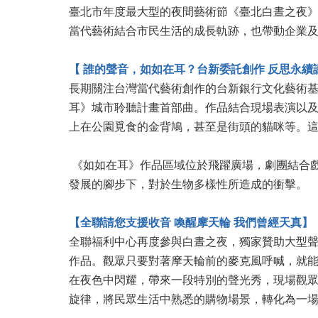
臺北市年度最大型的夜間藝術節《臺北白晝之夜》（Nu
當代藝術結合市民生活的成長軌跡，也帶動企業
【 誰的聲音，如如在耳？台新委託創作 反思永續
長期關注台灣當代藝術創作的台新銀行文化藝術
耳》城市聆聽計畫首部曲。作品結合現場表演以及不
上在公園覓食的金背鳩，甚至是街頭的貓咪等。
《如如在耳》作品區域位於飛躍廣場，劇團結合
發展的腳步下，對於生物多樣性所造成的衝擊。
【全聯請您支援收音 喚醒摩天輪 我們曾經天真】
全聯福利中心再度參與白晝之夜，獨家贊助大型聲
作品。觀眾只要對著摩天輪前的麥克風呼喊，就
在夜色中閃耀，帶來一段特別的聲光秀，現場觀眾將
旋律，將民眾生活中熟悉的購物場景，轉化為一