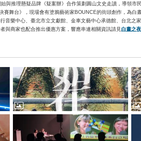
始與推理懸疑品牌《疑案辦》合作策劃圓山文史走讀，導領市民追溯
ris 台灣決賽舞台》，現場會有塗鴉藝術家BOUNCE的街頭創作
流行音樂中心、臺北市立文獻館、金車文藝中心承德館、台北之
業者與商家也配合推出優惠方案，響應串連相關資訊請見
白晝之