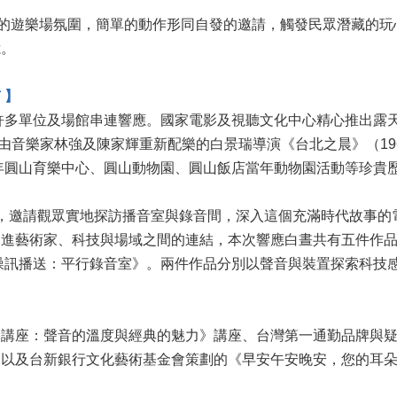
溢的遊樂場氛圍，簡單的動作形同自發的邀請，觸發民眾潛藏的
憶。
 】
許多單位及場館串連響應。國家電影及視聽文化中心精心推出露
20年由音樂家林強及陳家輝重新配樂的白景瑞導演《台北之晨》（
當年圓山育樂中心、圓山動物園、圓山飯店當年動物園活動等珍貴
，邀請觀眾實地探訪播音室與錄音間，深入這個充滿時代故事的
進藝術家、科技與場域之間的連結，本次響應白晝共有五件作品
4X《噪訊播送：平行錄音室》。兩件作品分別以聲音與裝置探索科
座：聲音的溫度與經典的魅力》講座、台灣第一通勤品牌與疑案辦
，以及台新銀行文化藝術基金會策劃的《早安午安晚安，您的耳