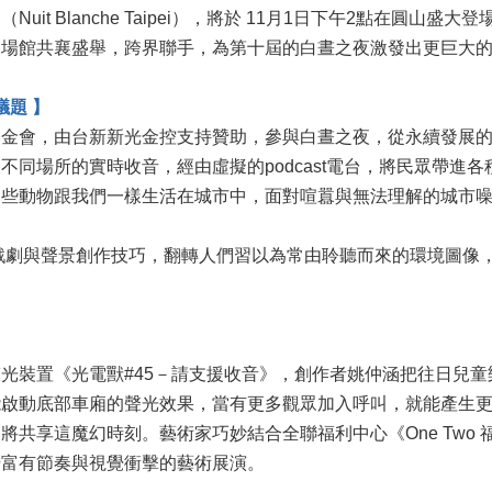
it Blanche Taipei），將於 11月1日下午2點在圓
及場館共襄盛舉，跨界聯手，為第十屆的白晝之夜激發出更巨大
議題 】
基金會，由台新新光金控支持贊助，參與白晝之夜，從永續發展
同場所的實時收音，經由虛擬的podcast電台，將民眾帶進
這些動物跟我們一樣生活在城市中，面對喧囂與無法理解的城市
戲劇與聲景創作技巧，翻轉人們習以為常由聆聽而來的環境圖像
光裝置《光電獸#45－請支援收音》，創作者姚仲涵把往日兒
能啟動底部車廂的聲光效果，當有更多觀眾加入呼叫，就能產生
共享這魔幻時刻。藝術家巧妙結合全聯福利中心《One Two
場富有節奏與視覺衝擊的藝術展演。