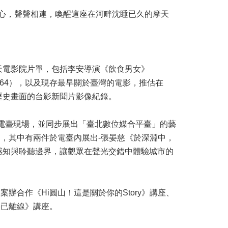
玩心，聲聲相連，喚醒這座在河畔沈睡已久的摩天
天電影院片單，包括李安導演《飲食男女》
1964），以及現存最早關於臺灣的電影，推估在
歷史畫面的台影新聞片影像紀錄。
電臺現場，並同步展出「臺北數位媒合平臺」的藝
，其中有兩件於電臺內展出-張晏慈《於深淵中，
技感知與聆聽邊界，讓觀眾在聲光交錯中體驗城市的
合作《Hi圓山！這是關於你的Story》講座、
朵已離線》講座。