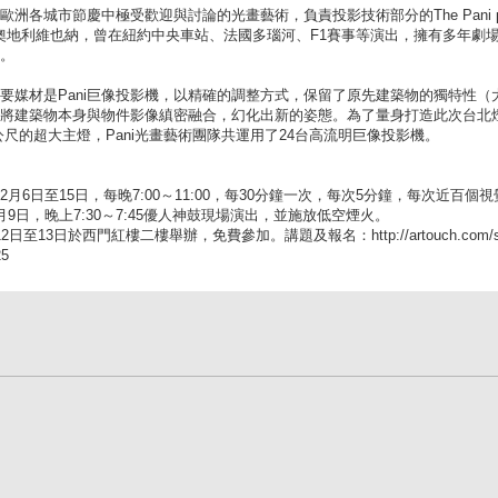
各城市節慶中極受歡迎與討論的光畫藝術，負責投影技術部分的The Pani projectio
ny來自奧地利維也納，曾在紐約中央車站、法國多瑙河、F1賽事等演出，擁有多年劇
。
要媒材是Pani巨像投影機，以精確的調整方式，保留了原先建築物的獨特性（
將建築物本身與物件影像縝密融合，幻化出新的姿態。為了量身打造此次台北
4公尺的超大主燈，Pani光畫藝術團隊共運用了24台高流明巨像投影機。
月6日至15日，每晚7:00～11:00，每30分鐘一次，每次5分鐘，每次近百個
9日，晚上7:30～7:45優人神鼓現場演出，並施放低空煙火。
至13日於西門紅樓二樓舉辦，免費參加。講題及報名：http://artouch.com/spa
25