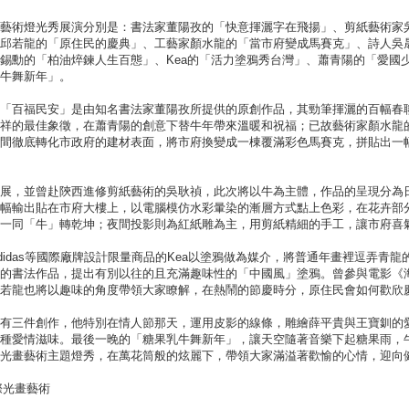
藝術燈光秀展演分別是：書法家董陽孜的「快意揮灑字在飛揚」、剪紙藝術家
邱若龍的「原住民的慶典」、工藝家顏水龍的「當市府變成馬賽克」、詩人吳
錫勳的「柏油焠鍊人生百態」、Kea的「活力塗鴉秀台灣」、蕭青陽的「愛國
牛舞新年」。
「百福民安」是由知名書法家董陽孜所提供的原創作品，其勁筆揮灑的百幅春
吉祥的最佳象徵，在蕭青陽的創意下替牛年帶來溫暖和祝福；已故藝術家顏水龍
間徹底轉化市政府的建材表面，將市府換變成一棟覆滿彩色馬賽克，拼貼出一
展，並曾赴陝西進修剪紙藝術的吳耿禎，此次將以牛為主體，作品的呈現分為
幅輸出貼在市府大樓上，以電腦模仿水彩暈染的漸層方式點上色彩，在花卉部
一同「牛」轉乾坤；夜間投影則為紅紙雕為主，用剪紙精細的手工，讓市府喜
Adidas等國際廠牌設計限量商品的Kea以塗鴉做為媒介，將普通年畫裡逗弄青
的書法作品，提出有別以往的且充滿趣味性的「中國風」塗鴉。曾參與電影《
若龍也將以趣味的角度帶領大家瞭解，在熱鬧的節慶時分，原住民會如何歡欣
有三件創作，他特別在情人節那天，運用皮影的線條，雕繪薛平貴與王寶釧的
種愛情滋味。最後一晚的「糖果乳牛舞新年」，讓天空隨著音樂下起糖果雨，
光畫藝術主題燈秀，在萬花筒般的炫麗下，帶領大家滿溢著歡愉的心情，迎向
際光畫藝術