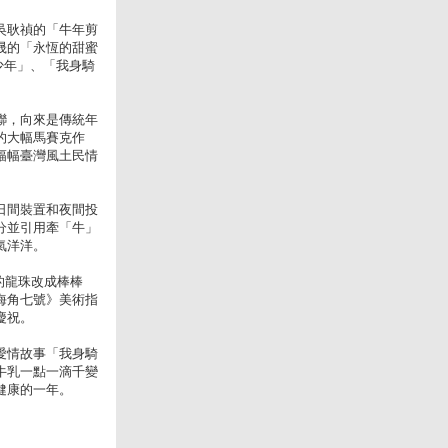
吳耿禎的「牛年剪
晟的「永恆的甜蜜
少年」、「我身騎
聯，向來是傳統年
的大幅馬賽克作
幅幅臺灣風土民情
日間裝置和夜間投
分並引用牽「牛」
氣洋洋。
龍的龍珠改成棒棒
海角七號》美術指
慶祝。
愛情故事「我身騎
牛乳一點一滴千變
健康的一年。