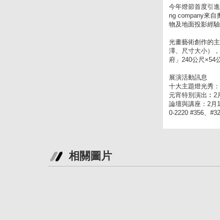
今年燈節首度引進歐洲
ng compa
物及地面投影經驗
光畫藝術創作的主
澤、尺寸大小），
府」240公尺×5
展演活動訊息
十大主題燈光秀：2
元宵特別演出︰2月
論壇與講座：2月12日
0-2220 #356、#3
相關圖片