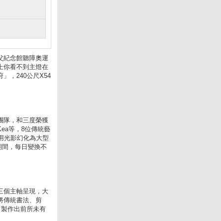
父紀念館聽障奧運
上你看不到主燈在
，240公尺X54
團隊，和三度榮獲
ea等，8位傳統藝
用光影幻化為大型
期間，每日變換不
三個主軸呈現，大
將傳統書法、剪
，製作出前所未有