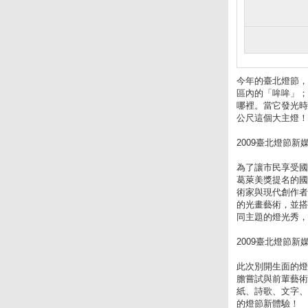
今年的臺北燈節，
區內的「哞哞」；
哪裡。當它發光時
公尺這個大主燈！
2009臺北燈節新
為了讓市民享受國
葛萊美獎提名的國
術家與現代創作者
的光畫藝術，並搭
同主題的燈光秀，
2009臺北燈節新
此次別開生面的燈
膽嘗試與前輩藝
紙、詩歌、文字、
的燈節新體驗！