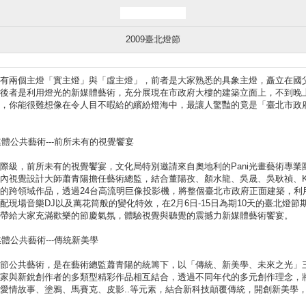
2009臺北燈節
有兩個主燈「實主燈」與「虛主燈」，前者是大家熟悉的具象主燈，矗立在國
後者是利用燈光的新媒體藝術，充分展現在市政府大樓的建築立面上，不到晚
，你能很難想像在令人目不暇給的繽紛燈海中，最讓人驚豔的竟是「臺北市政府」
媒體公共藝術---前所未有的視覺饗宴
際級，前所未有的視覺饗宴，文化局特別邀請來自奧地利的Pani光畫藝術專業
內視覺設計大師蕭青陽擔任藝術總監，結合董陽孜、顏水龍、吳晟、吳耿禎、K
的跨領域作品，透過24台高流明巨像投影機，將整個臺北市政府正面建築，利
配現場音樂DJ以及萬花筒般的變化特效，在2月6日-15日為期10天的臺北燈節
帶給大家充滿歡樂的節慶氣氛，體驗視覺與聽覺的震撼力新媒體藝術饗宴。
媒體公共藝術---傳統新美學
節公共藝術，是在藝術總監蕭青陽的統籌下，以「傳統、新美學、未來之光」
術家與新銳創作者的多類型精彩作品相互結合，透過不同年代的多元創作理念，
愛情故事、塗鴉、馬賽克、皮影..等元素，結合新科技顛覆傳統，開創新美學