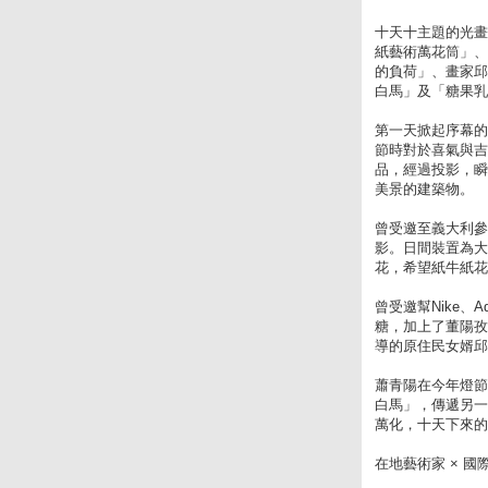
十天十主題的光畫
紙藝術萬花筒」、
的負荷」、畫家邱
白馬」及「糖果乳
第一天掀起序幕的
節時對於喜氣與
品，經過投影，瞬
美景的建築物。
曾受邀至義大利參
影。日間裝置為大
花，希望紙牛紙花
曾受邀幫Nike、
糖，加上了董陽孜
導的原住民女婿邱
蕭青陽在今年燈節
白馬」，傳遞另一
萬化，十天下來的
在地藝術家 × 國