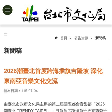
跳到主要內容區塊
進
階
搜
尋
:::
首頁
公告資訊
新聞稿
新聞稿
公
告
資
2026潮臺北首度跨海插旗吉隆坡 深化
訊
東南亞音樂文化交流
認
識
發布日期：115-07-04
文
化
局
由臺北市政府文化局主辦的第二屆國際都會音樂節「2026
潮臺北 TRENDY TAIPEI」，日前首度跨海前進馬來西亞進