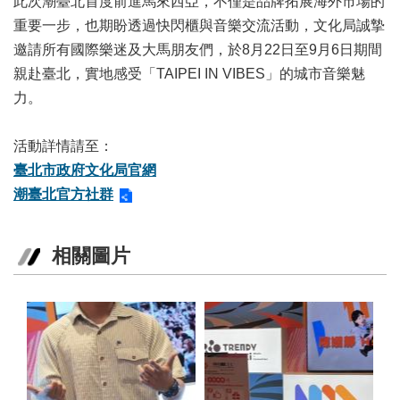
此次潮臺北首度前進馬來西亞，不僅是品牌拓展海外市場的
陳
重要一步，也期盼透過快閃櫃與音樂交流活動，文化局誠摯
情
邀請所有國際樂迷及大馬朋友們，於8月22日至9月6日期間
系
親赴臺北，實地感受「TAIPEI IN VIBES」的城市音樂魅
統
力。
雙
語
活動詳情請至：
詞
臺北市政府文化局官網
彙
潮臺北官方社群
台
北
通
相關圖片
English
易
讀
專
區