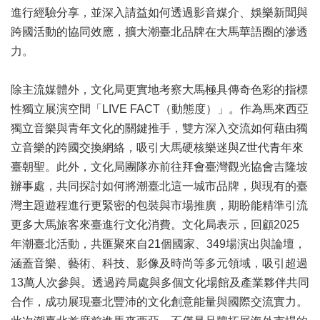
訊
進行經驗分享，並深入請益如何透過影音媒介、娛樂新聞與
跨國活動的協同效應，擴大潮臺北品牌在大馬華語圈的滲透
聯
力。
絡
資
訊
除主流媒體外，文化局更實地考察大馬極具傳奇色彩的指標
性獨立展演空間「LIVE FACT（動態度）」。作為馬來西亞
影
獨立音樂與青年文化的關鍵推手，雙方深入交流如何藉由獨
音
專
立音樂的跨國交換網絡，吸引大馬硬核樂迷與Z世代青年來
區
臺朝聖。此外，文化局團隊亦前往拜會臺灣觀光協會吉隆坡
辦事處，共同探討如何將潮臺北這一城市品牌，與現有的臺
回
灣主題遊程進行更緊密的包裝與市場推廣，期盼能精準引流
首
更多大馬旅客來臺進行文化消費。文化局表示，回顧2025
頁
年潮臺北活動，共匯聚來自21個國家、349場演出與論壇，
涵蓋音樂、藝術、科技、影像及時尚等多元領域，吸引超過
網
站
13萬人次參與。透過跨局處與多個文化場館及產業夥伴共同
導
合作，成功展現臺北豐沛的文化創意能量與國際交流實力。
覽