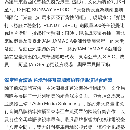
為讓馬來西亞民眾搶先感受潮臺北魅力，文化局將於7月3日
區
至7月13日在 SUNWAY VELOCITY美食街設置為期兩週期
間限定「潮臺北in 馬來西亞百貨快閃櫃」，現場推出「拍照
珍
貴
打卡標註 #潮臺北TRENDYTAIPEI」送限量500份主視覺迷
文
你唱片活動，掀起打卡熱潮；同時，現場填表還有抽「臺北
化
來回機票及潮臺北JAM JAM ASIA亞洲音樂節遊程」的大獎
資
源
活動。活動正式開跑的第1日，將於JAM JAM ASIA亞洲音
樂節登臺演出的大馬華語嘻哈代表「東南亞華人 S.A.C」成
補
員——阿盛 (Ah Seng)更親臨現場，與民眾展開互動。
助/
申
請
深度拜會請益 跨境對接引流國際旅客促進演唱會經濟
案
除了前端實體宣傳，本次潮臺北首次海外行銷出訪，文化局
件
團隊亦展開了一系列密集的產業深度會面。包含拜會馬來西
政
亞媒體巨擘「Astro Media Solutions」，探討未來將臺北流
府
行音樂品牌精準推播至東南亞主流受眾的跨境行銷合作；以
公
及前往全馬華語收視率最高、最具品牌影響力的無線電視臺
開
「八度空間」，雙方針對臺馬兩地影視娛樂、流行文化趨勢
資