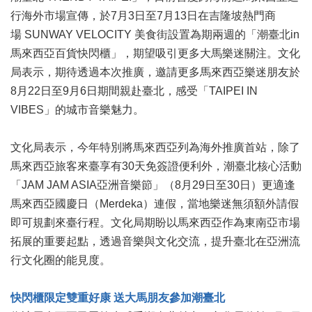
業
行海外市場宣傳，於7月3日至7月13日在吉隆坡熱門商
務
項
場 SUNWAY VELOCITY 美食街設置為期兩週的「潮臺北in
目
馬來西亞百貨快閃櫃」，期望吸引更多大馬樂迷關注。文化
局表示，期待透過本次推廣，邀請更多馬來西亞樂迷朋友於
臺
8月22日至9月6日期間親赴臺北，感受「TAIPEI IN
北
藝
VIBES」的城市音樂魅力。
文
空
文化局表示，今年特別將馬來西亞列為海外推廣首站，除了
間
馬來西亞旅客來臺享有30天免簽證便利外，潮臺北核心活動
歷
「JAM JAM ASIA亞洲音樂節」（8月29日至30日）更適逢
年
馬來西亞國慶日（Merdeka）連假，當地樂迷無須額外請假
文
即可規劃來臺行程。文化局期盼以馬來西亞作為東南亞市場
化
節
拓展的重要起點，透過音樂與文化交流，提升臺北在亞洲流
慶
行文化圈的能見度。
廉
政
快閃櫃限定雙重好康 送大馬朋友參加潮臺北
專