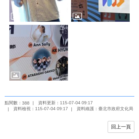
廉
政
平
臺
專
區
常
見
問
答
臺
北
市
點閱數：
資料更新：115-07-04 09:17
388
政
資料檢視：115-07-04 09:17
資料維護：臺北市政府文化局
府
政
回上一頁
府
公