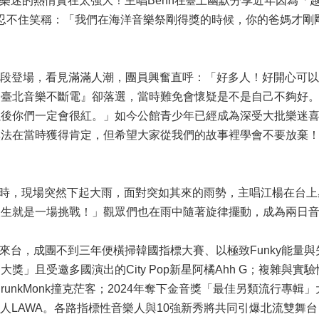
下樂迷的熱情實在太強大！主唱Benn在
上幽默分享近年因為「
臺
nn忍不住笑稱：「我們在海洋音樂祭剛得獎的時候，你的爸媽才
晚間時段登場，看見滿滿人潮，團員興奮直呼：「好多人！好開心可
『臺北音樂不斷電』卻落選，當時難免會懷疑是不是自己不夠好
以後你們一定會很紅。」如今公館青少年已經成為深受大批樂迷
無法在當時獲得肯定，但希望大家從我們的故事裡學會不要放棄
er演出時，現場突然下起大雨，面對突如其來的雨勢，主唱江楊在
人生就是一場挑戰！」觀眾們也在雨中隨著旋律擺動，成為兩日
台，成團不到三年便橫掃韓國指標大賽、以極致Funky能量與失
」且受邀多國演出的City Pop新星阿橘Ahh G；複雜與實驗性編曲
kMonk撞克茫客；2024年奪下金音獎「最佳另類流行專輯」大獎的我是
的潛力新人LAWA。各路指標性音樂人與10強新秀將共同引爆北流雙