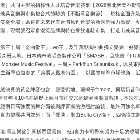
）共同主辦的指標性人才培育音樂賽事【2026臺北音樂不斷電
造兼具音樂與市集複合式體驗的【不斷電音樂節】，規格全面升
默風格笑翻全場；為這群未來代表台灣原創音樂的新秀們強力應援
審團，現場號召眾多潮流品牌與特色餐飲進駐市集，打造出兼具
第三十屆「金曲歌王」Leo王，及千萬點閱神曲獨立樂團「好
」核心店長森田大地、日本傳奇演唱會製作公司「SMASH」且統籌「F
r Music Festival」主辦人Farkfhun Srisuntisuk，
時進駐主辦單位首創的「策展人觀賽特區」，以國際精準市場視角，
的黃金陣容包含：應聲倒地、蕨鳴子fernoiz、貝瑞奶昔Berrym
rswalk，這群年度10強在經歷上個月雷雨交加的街頭複賽實戰後，
兩日高強度的舞台廝殺與評審團的激烈討論後，最終四強名單正式
兩組實力樂團共同並列；而「優勝」則由Bella Cry摘下，四強
不斷電音樂節】同樣眾星雲集，8組實力卡司帶來張力十足的現場演