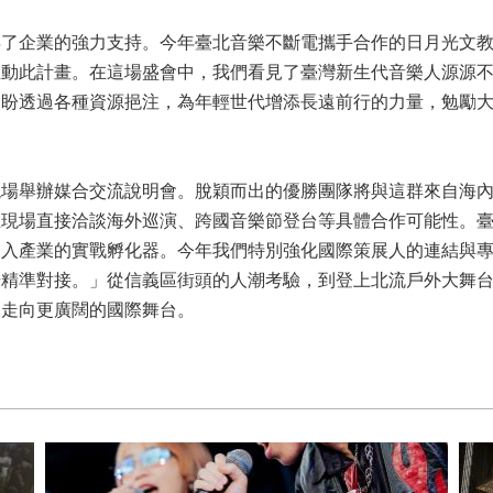
得了企業的強力支持。今年臺北音樂不斷電攜手合作的日月光文
推動此計畫。在這場盛會中，我們看見了臺灣新生代音樂人源源
期盼透過各種資源挹注，為年輕世代增添長遠前行的力量，勉勵
現場舉辦媒合交流說明會。脫穎而出的優勝團隊將與這群來自海
在現場直接洽談海外巡演、跨國音樂節登台等具體合作可能性。
入產業的實戰孵化器。今年我們特別強化國際策展人的連結與專業
場精準對接。」從信義區街頭的人潮考驗，到登上北流戶外大舞
，走向更廣闊的國際舞台。