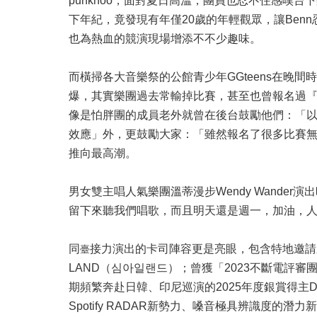
punkhoo，面對夏日高溫，團員也忍不住感嘆台
下年紀，竟發現有年僅20歲的年輕觀眾，讓Be
也為熱血的競演現場增添不不少趣味。
而橫掃各大音樂祭的公館青少年GGteens在
爆，其實樂團過去常輸掉比賽，甚至也曾報名過
像是怕胖團的成員老外就曾在後台鼓勵他們：「
效應」外，更鼓勵大家：「雖然報名了很多比賽
推向最高潮。
男女雙主唱人氣樂團溫蒂漫步Wendy Wand
留下來聽我們唱歌，而且明天還是週一，加油，
同
接力演出的卡司陣容更是亮眼，包含特地邀請來
臺
LAND（심아일랜드）；曾獲「2023不斷電評審團大獎
期頻繁奔赴日韓、印尼巡演的2025年度銀賞得主Drun
Spotify RADAR新勢力、嗓音極具辨識度