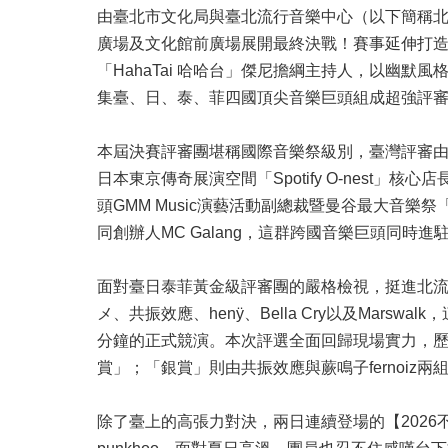
由臺北市文化局與臺北流行音樂中心（以下簡稱北流
廣場及文化館前廣場展開最終決戰！賽事延伸打
「HahaTai 哈哈台」傑尼擔綱主持人，以幽
集臺、日、泰、菲四國頂尖音樂巨頭組成超強評
本屆決賽評審團堪稱國際音樂祭級別，臺灣評審由
日本東京傳奇展演空間「Spotify O-nest
頭GMM Music演藝活動副總裁暨曼谷最大音樂祭「Monste
同創辦人MC Galang，這群跨國音樂巨頭同
面對臺日泰菲黃金級評審團的嚴格檢視，挺進北流總決賽
メ、共振效應、henÿ、Bella Cry以及Ma
分鐘的正式競演。本次評選全面回歸現場實力，歷經
賞」；「銀賞」則由共振效應與蕨鳴子fernoiz
除了臺上的高張力對決，兩日連續登場的【2026