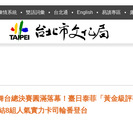
陳情系統
雙語詞彙
台北通
English
易讀專區
雙舞台總決賽圓滿落幕！臺日泰菲「黃金級
集結8組人氣實力卡司輪番登台