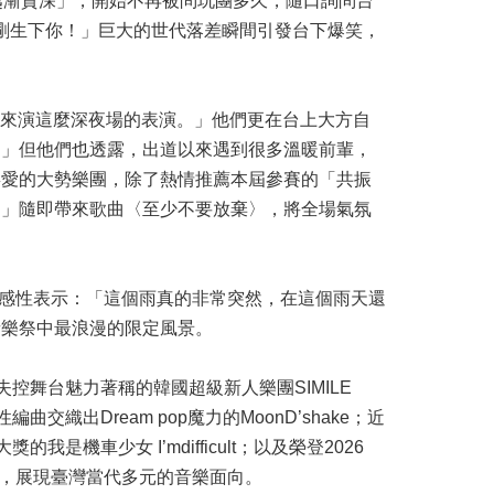
越漸資深」，開始不再被問玩團多久，隨口詢問台
剛剛生下你！」巨大的世代落差瞬間引發台下爆笑，
以來演這麼深夜場的表演。」他們更在台上大方自
。」但他們也透露，出道以來遇到很多溫暖前輩，
喜愛的大勢樂團，除了熱情推薦本屆參賽的「共振
！」隨即帶來歌曲〈至少不要放棄〉，將全場氣氛
台上感性表示：「這個雨真的非常突然，在這個雨天還
音樂祭中最浪漫的限定風景。
控舞台魅力著稱的韓國超級新人樂團SIMILE
交織出Dream pop魔力的MoonD’shake；近
機車少女 I’mdifficult；以及榮登2026
舞台，展現臺灣當代多元的音樂面向。