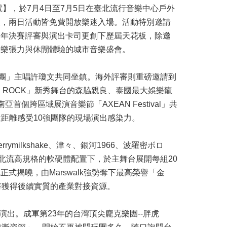
】，於7月4日至7月5日在臺北流行音樂中心戶外
級，兩日活動皆免費開放樂迷入場。活動特別邀請
。今年決賽評審與演出卡司更創下歷屆天花板，除邀
音樂張力與休閒體驗的城市音樂盛會。
樂團」主唱許瓊文共同坐鎮。海外評審則重磅邀請到
UJI ROCK」新秀舞台的森脇親良、泰國最大娛樂龍
以及東南亞首個跨區域展演音樂節「AXEAN Festival」共
近距離感受10強團隊的現場演出感染力。
ilkshake、津々、銀河1966、波羅密ボロ
本次在北流高規格的軟硬體配置下，於主舞台展開每組20
揭曉，由Marswalk強勢奪下最高榮譽「金
得主將獲得後續實質的產業對接資源。
出。成軍第23年的台灣頂尖龐克樂團--胖虎