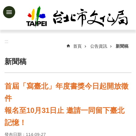
跳到主要內容區塊
進
階
搜
尋
:::
首頁
公告資訊
新聞稿
新聞稿
公
告
資
首屆「寫臺北」年度書獎今日起開放徵
訊
件
認
識
報名至10月31日止 邀請一同留下臺北
文
化
記憶！
局
發布日期：114-09-27