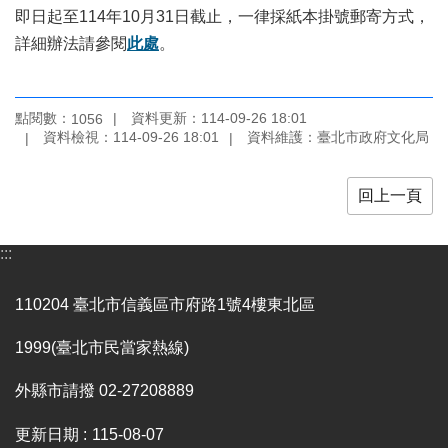
訊
即日起至114年10月31日截止，一律採紙本掛號郵寄方式，
詳細辦法請參閱
此處
。
聯
絡
資
點閱數：
資料更新：114-09-26 18:01
訊
1056
資料檢視：114-09-26 18:01
資料維護：臺北市政府文化局
影
音
回上一頁
專
區
:::
回
110204 臺北市信義區市府路1號4樓東北區
首
頁
1999(臺北市民當家熱線)
網
站
外縣市請撥 02-27208889
導
覽
更新日期
115-08-07