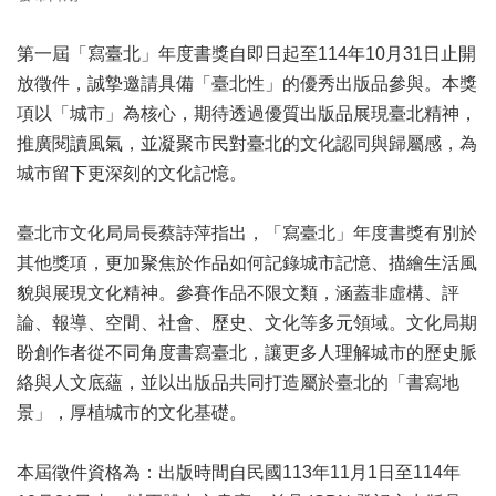
業
務
第一屆「寫臺北」年度書獎自即日起至114年10月31日止開
項
目
放徵件，誠摯邀請具備「臺北性」的優秀出版品參與。本獎
項以「城市」為核心，期待透過優質出版品展現臺北精神，
臺
推廣閱讀風氣，並凝聚市民對臺北的文化認同與歸屬感，為
北
藝
城市留下更深刻的文化記憶。
文
空
臺北市文化局局長蔡詩萍指出，「寫臺北」年度書獎有別於
間
其他獎項，更加聚焦於作品如何記錄城市記憶、描繪生活風
歷
貌與展現文化精神。參賽作品不限文類，涵蓋非虛構、評
年
論、報導、空間、社會、歷史、文化等多元領域。文化局期
文
盼創作者從不同角度書寫臺北，讓更多人理解城市的歷史脈
化
節
絡與人文底蘊，並以出版品共同打造屬於臺北的「書寫地
慶
景」，厚植城市的文化基礎。
廉
本屆徵件資格為：出版時間自民國113年11月1日至114年
政
專