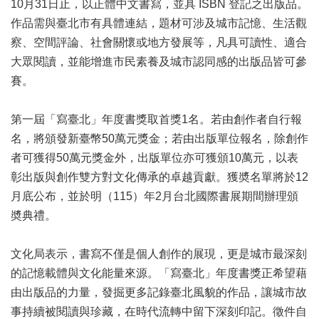
10月31日止，以正體中文書寫，並具 ISBN 登記之出版品。
區
作品需與臺北市有具體連結，題材可涉及城市記憶、生活觀
察、空間評論、社會關懷或地方發展等，凡具可讀性、適合
珍
貴
大眾閱讀，並能增進市民素養及城市認同感的出版品皆可參
文
賽。
化
資
第一屆「寫臺北」年度書獎取首獎1名。若由創作者自行報
源
名，將頒發新臺幣50萬元獎金；若由出版單位報名，除創作
補
者可獲得50萬元獎金外，出版單位亦可獲頒10萬元，以表
助/
彰出版與創作雙方對文化傳承的卓越貢獻。獲奬名單將於12
申
請
月底公布，並於明（115）年2月台北國際書展期間辦理頒
案
奬典禮。
件
文化局表示，書寫不僅是個人創作的展現，更是城市最深刻
政
府
的記憶載體與文化能量來源。「寫臺北」年度書獎正希望藉
公
由出版品的力量，發掘更多記錄臺北風貌的作品，讓城市故
開
事持續被閱讀與珍藏，在時代流轉中留下深刻印記。徵件自
資