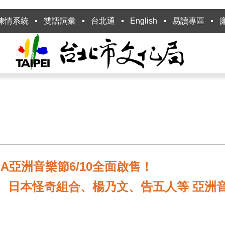
陳情系統
雙語詞彙
台北通
English
易讀專區
I JJA亞洲音樂節6/10全面啟售！
、日本怪奇組合、楊乃文、告五人等 亞洲