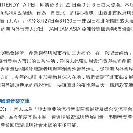
DY TAIPEI」即將於 8 月 22 日至 9 月 6 日盛大登場。本
4 項系列亮點活動。作為「潮臺北」的核心板塊，由臺北市政府
亞洲音樂節（JJA）」將於 8月27日至8月30日一連四日在北流園
內外音樂人演出；JAM JAM ASIA 亞洲音樂節票券6/8國泰
著演唱會經濟、產業趨勢與城市行動三大核心。在「演唱會經濟
各個角落，讓音樂融入市民的日常生活，期盼以此帶動周邊消費與觀光
透過重量級國際論壇講者與舉辦創業匯聚等活動，邀請海內外業
」方面，今年的規劃更加精緻且深入在地，我們邀請了北市藝文
公園等街頭巷尾的精彩活動，要讓臺北的夜晚與白天一樣精彩充
串聯國際音樂交流
EX）」是以成為「亞太重要的流行音樂商業展覽及媒合交流平
「永續」為今年度亮點主軸，透過場域資源與策展能量，串聯音樂產
樂產業回應環境與社會永續的更多可能。