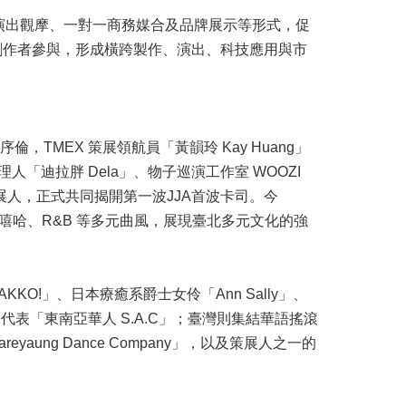
場演出觀摩、一對一商務媒合及品牌展示等形式，促
與創作者參與，形成橫跨製作、演出、科技應用與市
倫，TMEX 策展領航員「黃韻玲 Kay Huang」
.主理人「迪拉胖 Dela」、物子巡演工作室 WOOZI
劉柏君」六位策展人，正式共同揭開第一波JJA首波卡司。今
、嘻哈、R&B 等多元曲風，展現臺北多元文化的強
KO!」、日本療癒系爵士女伶「Ann Sally」、
馬華語嘻哈代表「東南亞華人 S.A.C」；臺灣則集結華語搖滾
eyaung Dance Company」，以及策展人之一的