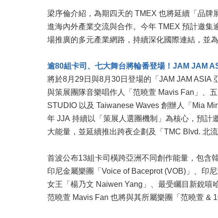
梁序倫介紹，為期四天的 TMEX 也將延續「
進海內外產業交流與合作。今年 TMEX 預計邀
場推廣的多元產業網路，持續深化國際連結，並
逾80組卡司、七大舞台將輪番登場！JAM JAM A
將於8月29日與8月30日登場的「JAM JAM A
與策展團隊音樂唱作人「范曉萱 Mavis Fan」、五月
STUDIO 以及 Taiwanese Waves 創辦人「M
年 JJA 持續以「策展人選團機制」為核心，預計
大能量，並延續推出跨夜企劃及「TMC Blvd. 
首波公布13組卡司橫跨亞洲不同創作能量，包含韓國獨立
印尼金屬樂團「Voice of Baceprot (VOB
女王「楊乃文 Naiwen Yang」、最受矚目新銳嘻哈歌
范曉萱 Mavis Fan 也將與其所屬樂團「范曉萱 & 10