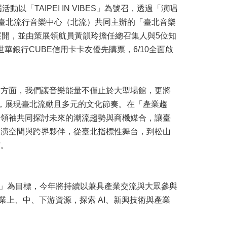
屆活動以「TAIPEI IN VIBES」為號召，透過「演唱
與臺北流行音樂中心（北流）共同主辦的「臺北音樂
區盛大展開，並由策展領航員黃韻玲擔任總召集人與5位知
世華銀行CUBE信用卡卡友優先購票，6/10全面啟
」方面，我們讓音樂能量不僅止於大型場館，更將
產值，展現臺北流動且多元的文化節奏。在「產業趨
界領袖共同探討未來的潮流趨勢與商機媒合，讓臺
展演空間與跨界夥伴，從臺北指標性舞台，到松山
沛。
台」為目標，今年將持續以兼具產業交流與大眾參與
業上、中、下游資源，探索 AI、新興技術與產業