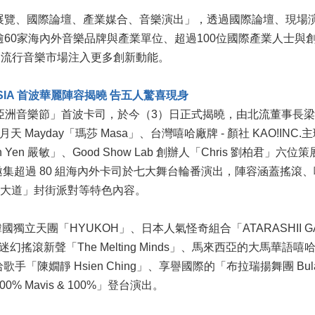
品牌展覽、國際論壇、產業媒合、音樂演出」，透過國際論壇、現
集逾60家海內外音樂品牌與產業單位、超過100位國際產業人士
為流行音樂市場注入更多創新動能。
SIA 首波華麗陣容揭曉 告五人驚喜現身
SIA 亞洲音樂節」首波卡司，於今（3）日正式揭曉，由北流董事長梁序
天 Mayday「瑪莎 Masa」、台灣嘻哈廠牌 - 顏社 KAO!INC
ia Min Yen 嚴敏」、Good Show Lab 創辦人「Chris 
邀集超過 80 組海內外卡司於七大舞台輪番演出，陣容涵蓋搖滾
北流大道」封街派對等特色內容。
天團「HYUKOH」、日本人氣怪奇組合「ATARASHII GAK
)」、印尼迷幻搖滾新聲「The Melting Minds」、馬來西亞的大
手「陳嫺靜 Hsien Ching」、享譽國際的「布拉瑞揚舞團 Bular
0% Mavis & 100%」登台演出。