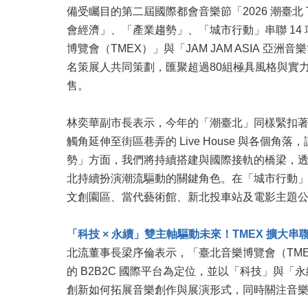
備受矚目的第二屆國際都會音樂節「2026 潮臺北 TREN
會經濟」、「產業趨勢」、「城市行動」串聯 1
博覽會（TMEX）」與「JAM JAM ASIA 
名策展人共同策劃，匯聚超過80組極具風格與實力的海
售。
林奕華副市長表示，今年的「潮臺北」同樣緊扣
觸角延伸至街區巷弄的 Live House 與
勢」方面，我們將持續搭建與國際接軌的橋梁，
北持續扮演潮流驅動的關鍵角色。在「城市行動
文創園區、當代藝術館、新北投車站及電影主題
「科技 × 永續」雙主軸驅動未來！TMEX 擴大
北流董事長梁序倫表示，「臺北音樂博覽會（TM
的 B2B2C 國際平台為定位，並以「科技」與
創新如何拓展音樂創作與展演形式，同時關注音