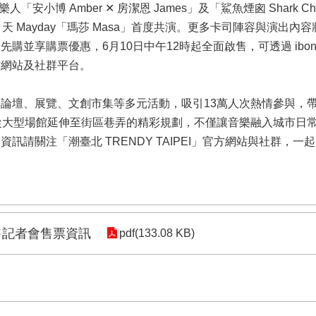
樂人「安小博 Amber ✕ 房潔恩 James」及「鯊魚煙囪 Shark
月天 Mayday「瑪莎 Masa」首度共演。更多卡司陣容與演出內容將
優先購並享購票優惠，6月10日中午12時起全面啟售，可透過 ibon 
方網站及社群平台。
壇、展覽、文創市集等多元活動，吸引13萬人次熱情參與，帶動臺北
系列從大型場館延伸至街區巷弄的精彩規劃，不僅讓音樂融入城市
請關注「潮臺北 TRENDY TAIPEI」官方網站與社群，一
A啟售記者會售票資訊
pdf(133.08 KB)