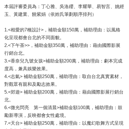
業
本屆評審委員為：丁心雅、吳洛纓、李耀華、易智言、姚經
務
項
玉、黃建業、饒紫娟（依姓氏筆劃順序排列）
目
1.<相愛的7種設計>，補助金額150萬，補助理由：以風格
臺
化呈現都會台北的不同面貌。
北
藝
2.<下午茶>>，補助金額350萬，補助理由：藉由國際影展
文
行銷台北。
空
3.<香奈兒九號女孩>補助金額200萬，補助理由：劇本完成
間
度高，兼具娛樂效果。
歷
4.<志氣> 補助金額250萬，補助理由：取自台北真實素材，
年
對觀眾有親和及勵志效果。
文
5.<郊遊> 補助金額200萬，補助理由：藉由國際影展行銷台
化
節
北。
慶
6.<微光閃亮 第一個清晨>補助金額100萬，補助理由：鼓
勵新導演，反映都會女性處境。
廉
政
7.<天台> 補助金額250萬，補助理由：以魔幻歌舞方式呈現
專