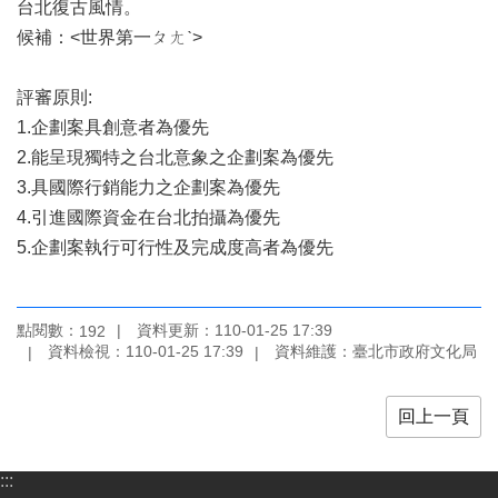
台北復古風情。
區
候補：<世界第一ㄆㄤˋ>
珍
貴
評審原則:
文
1.企劃案具創意者為優先
化
2.能呈現獨特之台北意象之企劃案為優先
資
源
3.具國際行銷能力之企劃案為優先
4.引進國際資金在台北拍攝為優先
補
5.企劃案執行可行性及完成度高者為優先
助/
申
請
案
點閱數：
資料更新：110-01-25 17:39
192
件
資料檢視：110-01-25 17:39
資料維護：臺北市政府文化局
政
回上一頁
府
公
開
:::
資