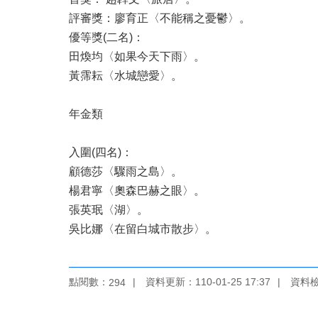
評審獎：廖育正〈不能稱之憂鬱〉。
優等獎(二名)：
田煥均〈如果今天下雨〉。
黃霈耘〈水城戀愛〉。
年金類
入圍(四名)：
顧德莎〈驟雨之島〉。
楊君寧〈奧森巴赫之眼〉。
張英珉〈湖〉。
吳比娜〈在留白城市散步〉。
點閱數：
資料更新：110-01-25 17:37
資料檢視
294