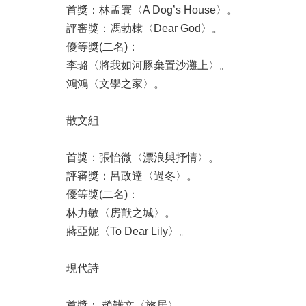
首獎：林孟寰〈A Dog’s House〉。
評審獎：馮勃棣〈Dear God〉。
優等獎(二名)：
李璐〈將我如河豚棄置沙灘上〉。
鴻鴻〈文學之家〉。
散文組
首獎：張怡微〈漂浪與抒情〉。
評審獎：呂政達〈過冬〉。
優等獎(二名)：
林力敏〈房獸之城〉。
蔣亞妮〈To Dear Lily〉。
現代詩
首獎： 趙韡文〈旅居〉。