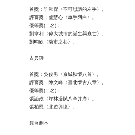
首獎：許舜傑〈不可思議的左手〉。
評審獎：盧慧心〈車手阿白〉。
優等獎(二名)：
劉韋利〈偉大城市的誕生與衰亡〉。
劉昀欣〈貘市之巷〉。
古典詩
首獎：吳俊男〈京城秋懷八首〉。
評審獎：陳文峰〈臺北懷古八章〉。
優等獎(二名)：
張詒政〈坪林漫賦八章并序〉。
張柏恩〈北遊興懷〉。
舞台劇本