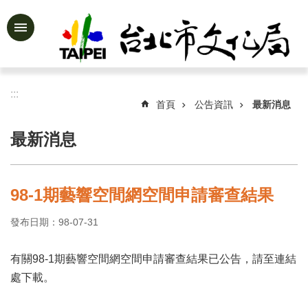
跳到主要內容區塊
進
階
搜
尋
:::
首頁
公告資訊
最新消息
最新消息
公
告
資
98-1期藝響空間網空間申請審查結果
訊
發布日期：98-07-31
認
識
文
有關98-1期藝響空間網空間申請審查結果已公告，請至連結
化
處下載。
局