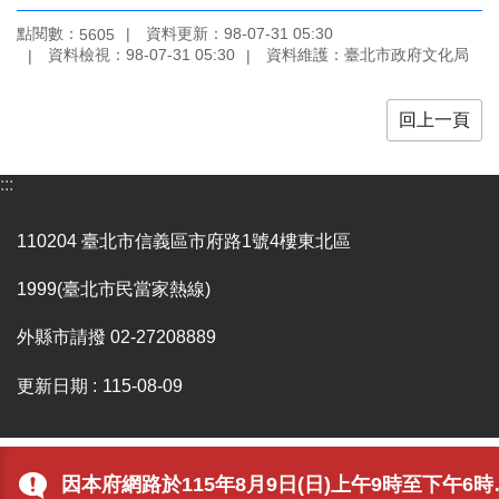
業
務
點閱數：
資料更新：98-07-31 05:30
5605
項
資料檢視：98-07-31 05:30
資料維護：臺北市政府文化局
目
回上一頁
臺
北
藝
:::
文
空
間
110204 臺北市信義區市府路1號4樓東北區
歷
1999(臺北市民當家熱線)
年
文
外縣市請撥 02-27208889
化
節
更新日期
115-08-09
慶
廉
政
因本府網路於115年8月9日(日)上午9時至下午6時進行施工，屆時可能有網路瞬斷之情形，若有網站或服務卡住情形，請重新連線即可排除，造成不便，敬請見諒。
專