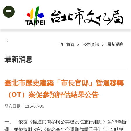
跳到主要內容區塊
進
階
搜
尋
:::
首頁
公告資訊
最新消息
最新消息
公
告
資
臺北市歷史建築「市長官邸」營運移轉
訊
（OT）案促參預評估結果公告
認
識
發布日期：115-07-06
文
化
局
一、
依據《促進民間參與公共建設法施行細則》第29條辦
理，並依據財政部《促參全生命週期作業手冊》1.1.4 點規