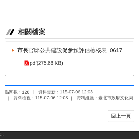
區
珍
貴
相關檔案
文
化
資
市長官邸公共建設促參預評估檢核表_0617
源
pdf(275.68 KB)
補
助/
申
請
案
點閱數：
資料更新：115-07-06 12:03
128
件
資料檢視：115-07-06 12:03
資料維護：臺北市政府文化局
政
回上一頁
府
公
開
:::
資