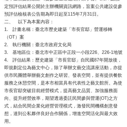
業
定預評估結果公開於主辦機關資訊網路，旨案公共建設促參
務
項
預評估檢核表公告期為即日起至115年7月31日。
目
二、
以下為本案內容：
1.
計畫名稱：臺北市歷史建築「市長官邸」營運移轉
臺
（OT）案
北
藝
2.
執行機關：臺北市政府文化局
文
3.
基地區位：臺北市中正區中正段一小段226、226-1地號
空
4.
評估結果：歷史建築「市長官邸」自民國87年開放後，
間
即規劃定位為藝文中心，除了舉辦文藝交流講座活動，亦提
歷
供市民團體舉辦藝文創作之研習、發表空間，並有提供餐飲
年
服務之休憩空間，是本市相當具有代表性之藝文館所。為使
文
市長官邸突破目前經營模式，提高藝文品質、加強服務面
化
節
向、提升經營效率，期望透過委託民間參與營運(OT)之方
慶
式，結合民間企業化經營管理模式，激發民間機構創意發
想，達到公私夥伴良好合作關係，增進空間活化與最大效
廉
政
用。
專