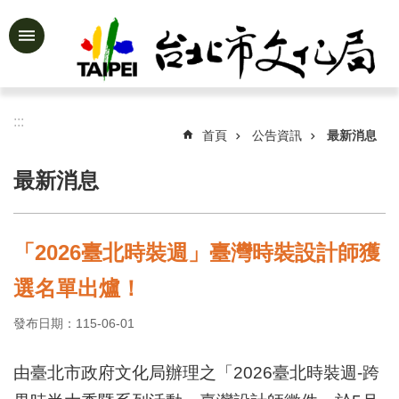
跳到主要內容區塊
進
階
搜
尋
:::
首頁
公告資訊
最新消息
最新消息
公
告
資
「2026臺北時裝週」臺灣時裝設計師獲
訊
選名單出爐！
認
識
發布日期：115-06-01
文
化
局
由臺北市政府文化局辦理之「2026臺北時裝週-跨