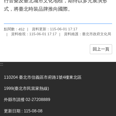
行音樂及臺北城市文化地標，期待以多元展演形
區
式，將臺北時裝品牌推向國際。
珍
貴
文
點閱數：
資料更新：115-06-01 17:17
452
化
資料檢視：115-06-01 17:17
資料維護：臺北市政府文化局
資
源
回上一頁
補
助/
:::
申
請
案
110204 臺北市信義區市府路1號4樓東北區
件
1999(臺北市民當家熱線)
政
府
外縣市請撥 02-27208889
公
開
更新日期
115-08-08
資