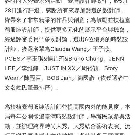
界時尚大秀暨系列活動」臺灣設計師徵件，於5月
業
務
28日進行評選，感謝所有來參加甄選的設計師，
項
皆帶來了非常精采的作品與創意；為鼓勵並扶植臺
目
灣服裝設計師，提供更多元化的展示平台與機會，
臺
經過評審委員們多次討論，選出6位優秀的時裝設
北
藝
計師，獲選名單為Claudia Wang／王子欣、
文
PCES／李玉琪&暢芷荺&Bruno Chung、JENN
空
間
LEE／李維錚、JUST IN XX／周裕穎、Story
Wear／陳冠百、BOB Jian／簡國彥（依獲選者中
歷
年
文名姓氏筆畫排序）。
文
化
節
為扶植臺灣服裝設計師並提高國內外的能見度，本
慶
局每年公開徵選臺灣時裝設計師，舉辦民眾參與活
廉
動，並辦理跨界時尚大秀。大秀結合藝術表演、流
政
專