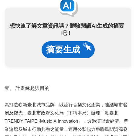
業
務
項
目
想快速了解文章資訊嗎？體驗閱讀AI生成的摘要
吧！
臺
北
藝
摘要生成
文
空
間
歷
年
壹、 計畫緣起與目的
文
化
節
為打造嶄新臺北城市品牌，以流行音樂文化產業，連結城市發
慶
展及觀光，臺北市政府文化局（下稱本局）辦理「潮臺北
TRENDY TAIPEI-Music X Innovation」，透過演唱會經濟、產
廉
業論壇及城市行動共融之能量，運用公私協力串聯民間資源發
政
專