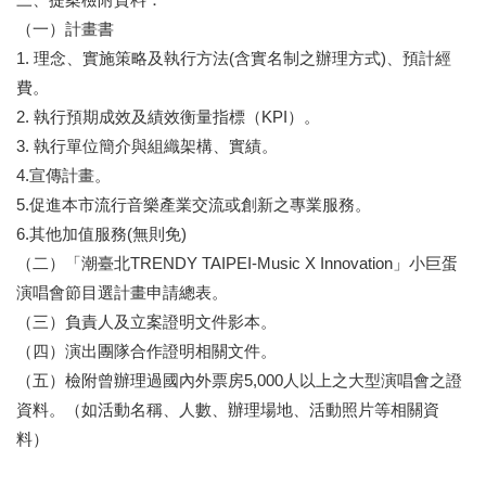
陳
（一）計畫書
情
1. 理念、實施策略及執行方法(含實名制之辦理方式)、預計經
系
費。
統
2. 執行預期成效及績效衡量指標（KPI）。
雙
3. 執行單位簡介與組織架構、實績。
語
4.宣傳計畫。
詞
5.促進本市流行音樂產業交流或創新之專業服務。
彙
6.其他加值服務(無則免)
台
（二）「潮臺北TRENDY TAIPEI-Music X Innovation」小巨蛋
北
演唱會節目選計畫申請總表。
通
（三）負責人及立案證明文件影本。
English
（四）演出團隊合作證明相關文件。
（五）檢附曾辦理過國內外票房5,000人以上之大型演唱會之證
易
資料。（如活動名稱、人數、辦理場地、活動照片等相關資
讀
專
料）
區