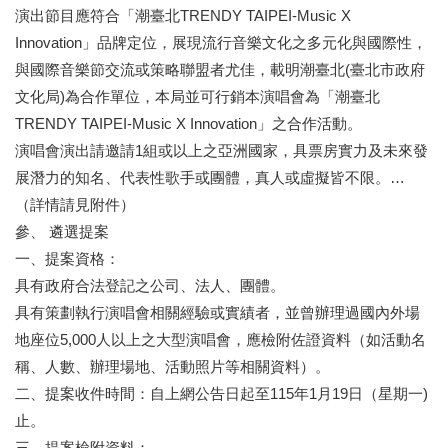
訊
演出節目應符合「潮臺北TRENDY TAIPEI-Music X
Innovation」品牌定位，展現流行音樂文化之多元化與國際性，
聯
與國際音樂節交流或策略聯盟者尤佳，載明潮臺北(臺北市政府
絡
文化局)為合作單位，本局並可行銷本演唱會為「潮臺北
資
訊
TRENDY TAIPEI-Music X Innovation」之合作活動。
演唱會演出請邀請1組或以上之亞洲國家，具票房實力及未來發
影
展潛力的知名、代表性歌手或團體，真人或虛擬皆不限。…
音
專
（詳情請⾒附件）
區
參、 遴選提案
一、提案資格：
回
具有政府合法登記之公司、法人、團體。
首
具有策劃執行演唱會相關經驗或實績者，並曾辦理過國內外場
頁
地座位5,000人以上之大型演唱會，應檢附佐證資料（如活動名
稱、人數、辦理場地、活動照片等相關資料）。
網
站
二、提案收件時間：自上網公告日起至115年1月19日（星期一)
導
止。
覽
三、提案檢附資料：