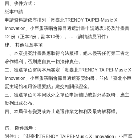
四、收件方式：
廉
政
紙本申請
平
申請資料請依序排列「潮臺北TRENDY TAIPEI-Music X
臺
Innovation」小巨蛋演唱會節目遴選計畫申請總表1份及計畫書
專
12 份（正本2份，副本10份）。…（詳情請⾒附件）
區
肆、 其他注意事項
常
一、
本案提案計畫書應取得合法版權，絕未侵害任何第三者之
見
著作權利，否則應自負一切法律責任。
問
答
二、獲選單位需與本局簽定「潮臺北TRENDY TAIPEI-Music X
Innovation」小巨蛋演唱會節目遴選案契約書，並依「臺北小巨
臺
蛋主場館租用管理要點」繳交相關保證金。
北
三、獲選單位向本局以外之單位申請補助或對外募款時，應主
市
動列出或公布。
政
府
四、本局保有變更或終止遴選作業之權利及最終解釋權。
政
伍、 附件說明：
府
附件1：「潮臺北TRENDY TAIPEI-Music X Innovation」小巨蛋
公