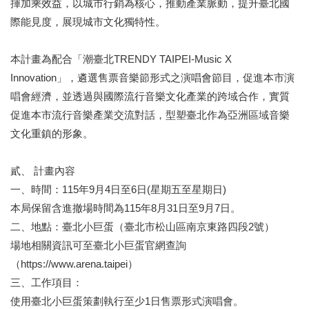
揮加乘效益，以城市行銷為核心，推動產業脈動，提升臺北國
區
際能見度，展現城市文化獨特性。
珍
貴
本計畫為配合「潮臺北TRENDY TAIPEI-Music X
文
Innovation」，遴選售票音樂節形式之演唱會節目，促進本市演
化
唱會經濟，並透過與國際流行音樂文化產業的跨域合作，實質
資
促進本市流行音樂產業交流對話，型塑臺北作為亞洲區域音樂
源
文化重鎮的形象。
補
助/
貳、 計畫內容
申
請
一、時間：115年9月4日至6日(星期五至星期日)
案
本局保留含進撤場時間為115年8月31日至9月7日。
件
二、地點：臺北小巨蛋（臺北市松山區南京東路四段2號）
場地相關資訊可至臺北小巨蛋官網查詢
政
府
（https://www.arena.taipei）
公
三、工作項目：
開
使用臺北小巨蛋策劃執行至少1日售票形式演唱會。
資