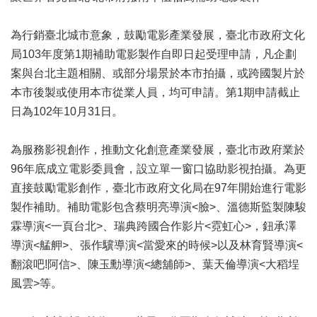
業
務
項
為行銷臺北城市意象，鼓勵電影產業發展，臺北市政府文化
目
局103年度第1期補助電影製作自即日起受理申請，凡企劃
案與台北主題相關、或部分場景於本市拍攝，或跨國製片於
臺
本市後製或使用本市從業人員，均可申請。第1期申請截止
北
藝
日為102年10月31日。
文
空
為服務影視創作，推動文化創意產業發展，臺北市政府業於
間
96年底成立電影委員會，設立單一窗口協助影視拍攝。為更
歷
直接鼓勵電影創作，臺北市政府文化局在97年開始進行電影
年
製作補助。補助電影包含蔡明亮導演<臉>、溫德斯監製陳駿
文
霖導演<一頁台北>、瑞典跨國合作影片<霓虹心>，鈕承澤
化
節
導演<艋舺>、張作驥導演<當愛來的時候>以及林育賢導演<
慶
翻滾吧!阿信>、陳玉勳導演<總舖師>、葉天倫導演<大稻埕
風雲>等。
廉
政
專