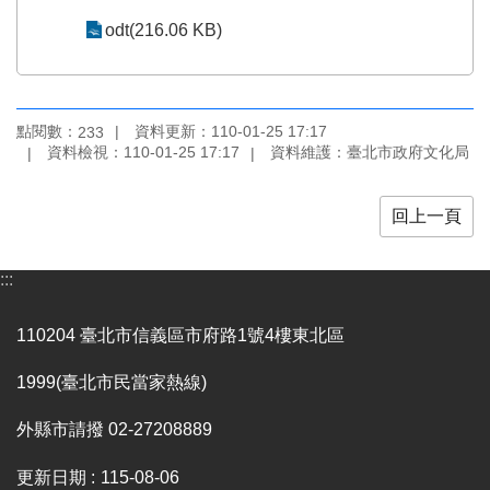
陳
odt(216.06 KB)
情
系
統
點閱數：
資料更新：110-01-25 17:17
233
雙
資料檢視：110-01-25 17:17
資料維護：臺北市政府文化局
語
詞
彙
回上一頁
台
:::
北
通
110204 臺北市信義區市府路1號4樓東北區
English
1999(臺北市民當家熱線)
易
讀
外縣市請撥 02-27208889
專
區
更新日期
115-08-06