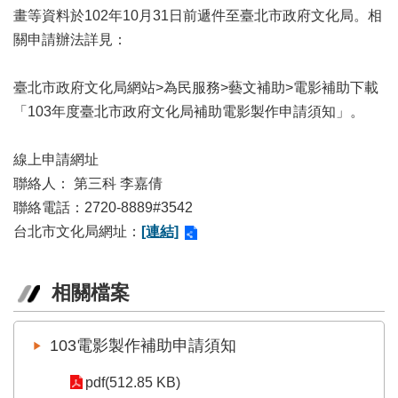
訊
畫等資料於102年10月31日前遞件至臺北市政府文化局。相
關申請辦法詳見：
聯
絡
資
臺北市政府文化局網站>為民服務>藝文補助>電影補助下載
訊
「103年度臺北市政府文化局補助電影製作申請須知」。
影
線上申請網址
音
專
聯絡人： 第三科 李嘉倩
區
聯絡電話：2720-8889#3542
台北市文化局網址：
[連結]
回
首
相關檔案
頁
網
103電影製作補助申請須知
站
導
pdf(512.85 KB)
覽