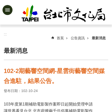
跳到主要內容區塊
進
階
搜
尋
:::
首頁
公告資訊
最新消息
最新消息
公
告
資
102-2期藝響空間網-星雲街藝響空間媒
訊
合進駐，結果公告。
認
識
發布日期：102-10-24
文
化
局
103年度第1期補助電影製作案即日起開始受理申請
讓世界看見台北 北市府撥兩千伍佰萬補助電影製作