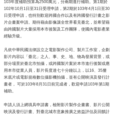
103年度補助預算為2500萬元，分兩期進行補助。第1期於
區
102年10月1日至31日受理申請，第2期於103年4月1日至30
日受理申請，也特別歡迎跨國合作以及有跨國發行計畫之影
珍
貴
片企畫案申請。期待藉由影像讓全世界看見臺北，並希望藉
文
由跨國製片大量採用本市後製及工作團隊，使國內電影產業
化
經驗升級。
資
源
凡依中華民國法律設立之電影製作公司、製片工作室，企劃
補
影片內容以「臺北」之人、事、史、地、物為發展背景，或
助/
部分場景於臺北市拍攝，或跨國製片案於本市進行後製或應
申
請
用本市從業人員，影片長度達七十分鐘以上，以16、35釐
案
米底片或電影規格數位攝影機拍攝，並有公開映演及發行計
件
畫者， 可於103年8月31日前完成者，歡迎申請103年第1期
政
補助。
府
公
申請人須上網填具申請書，檢附影片製作企畫書、影片公開
開
映演及發行計畫、對臺北城市意象推廣之效益評估及回饋計
資