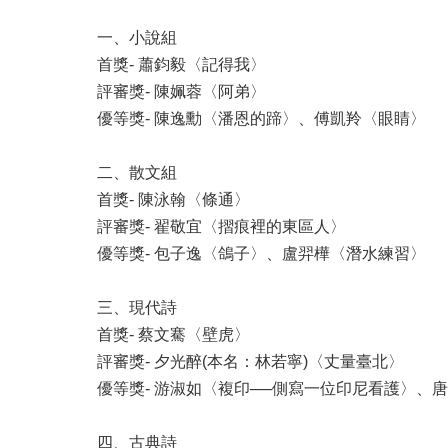
一、小說組
首獎- 蕭鈞毅〈記得我〉
評審獎- 陳姵蓉〈阿弟〉
優等獎- 陳逸勳〈潘恩的蹄〉、傅凱羚〈眼睛〉
二、散文組
首獎- 陳泳翰〈條通〉
評審獎- 翟敬宜〈摺痕裡的東區人〉
優等獎- 包子逸〈鴿子〉、盧羿樺〈潛水練習〉
三、現代詩
首獎- 蔡文騫〈壁虎〉
評審獎- 夕光醉(本名：林若寧)〈丈量臺北〉
優等獎- 游淑如〈複印──側寫一位印尼看護〉、
四、古典詩