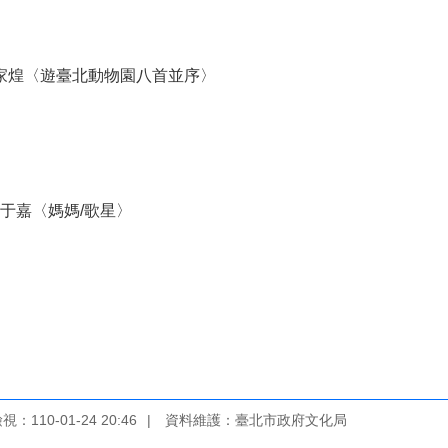
陳家煌〈遊臺北動物園八首並序〉
魏于嘉〈媽媽/歌星〉
：110-01-24 20:46
資料維護：臺北市政府文化局