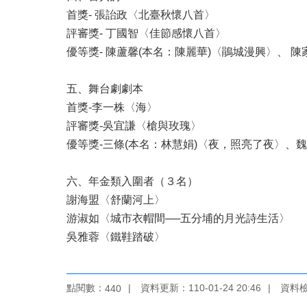
首獎- 張詒政〈北臺秋懷八首〉
評審獎- 丁國智〈佳節感懷八首〉
優等獎- 陳蘆馨(本名：陳麗華)〈鵑城漫興〉、 
五、舞台劇劇本
首獎-李一株〈海〉
評審獎-吳宜謙〈槍與玫瑰〉
優等獎-三條(本名：林慧娟)〈夜，照亮了夜〉、
六、年金類入圍者（３名）
謝海盟〈舒蘭河上〉
游淑如〈城市衣帽間──五分埔的月光詩生活〉
吳雅蓉〈鐵鞋踏破〉
點閱數：
資料更新：110-01-24 20:46
資料檢視
440