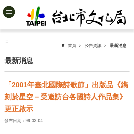
跳到主要內容區塊
進
階
搜
尋
:::
首頁
公告資訊
最新消息
最新消息
公
告
資
「2001年臺北國際詩歌節」出版品《鐫
訊
刻於星空－受邀訪台各國詩人作品集》
認
識
更正啟示
文
化
發布日期：99-03-04
局