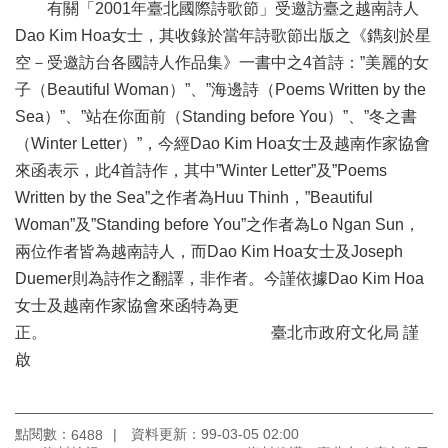
業
有關「2001年臺北國際詩歌節」受邀訪臺之越南詩人
務
Dao Kim Hoa女士，其收錄於當年詩歌節出版之《鐫刻於星
項
空－受邀訪台各國詩人作品集》一書中之4首詩：”美麗的女
目
子（Beautiful Woman）”、”海邊詩（Poems Written by the
臺
Sea）”、”站在你面前（Standing before You）”、”冬之書
北
（Winter Letter）”，今經Dao Kim Hoa女士及越南作家協會
藝
來函表示，此4首詩作，其中”Winter Letter”及”Poems
文
空
Written by the Sea”之作者為Huu Thinh，”Beautiful
間
Woman”及”Standing before You”之作者為Lo Ngan Sun，
兩位作者皆為越南詩人，而Dao Kim Hoa女士及Joseph
歷
Duemer則為詩作之翻譯，非作者。今謹依據Dao Kim Hoa
年
文
女士及越南作家協會來函特為更
化
正。 臺北市政府文化局 謹
節
啟
慶
廉
政
點閱數：
資料更新：99-03-05 02:00
6488
專