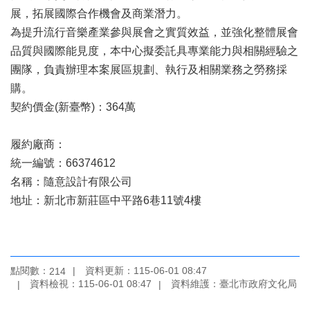
展，拓展國際合作機會及商業潛力。
區
為提升流行音樂產業參與展會之實質效益，並強化整體展會
珍
品質與國際能見度，本中心擬委託具專業能力與相關經驗之
貴
團隊，負責辦理本案展區規劃、執行及相關業務之勞務採
文
化
購。
資
契約價金(新臺幣)：364萬
源
履約廠商：
補
助/
統一編號：66374612
申
名稱：隨意設計有限公司
請
地址：新北市新莊區中平路6巷11號4樓
案
件
政
府
點閱數：
資料更新：115-06-01 08:47
214
公
資料檢視：115-06-01 08:47
資料維護：臺北市政府文化局
開
資