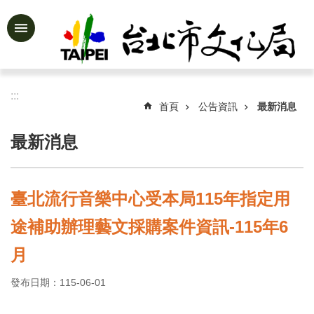
跳到主要內容區塊
進
階
搜
尋
:::
首頁
公告資訊
最新消息
最新消息
公
告
資
臺北流行音樂中心受本局115年指定用
訊
途補助辦理藝文採購案件資訊-115年6
認
識
月
文
化
發布日期：115-06-01
局