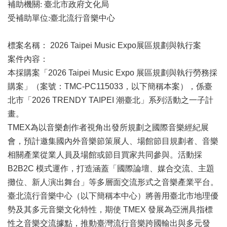
業
補助機關
:
臺北市政府文化局
務
受補助單位
:
臺北流行音樂中心
項
目
標案名稱：
2026 Taipei Music Expo展區規劃與執行案
臺
案件內容
：
北
本採購案「2026 Taipei Music Expo 展區規劃與執行勞務採
藝
購案」（案號：TMC-PC115033，以下簡稱本案），係臺
文
空
北市「2026 TRENDY TAIPEI 潮臺北」系列活動之一子計
間
畫。
TMEX為以音樂創作者視角出發所規劃之國際音樂經紀展
歷
會，預計邀集國內外音樂節策展人、場館節目規劃者、音樂
年
文
相關產業從業人員及場館或節目買家共同參與。活動採
化
B2B2C 模式運作，打造涵蓋「國際論壇、媒合交流、主題
節
攤位、新人演出舞台」等多層面交流形式之音樂產業平台。
慶
臺北流行音樂中心（以下簡稱本中心）將善用臺北市地理優
廉
勢及其多元音樂文化特性，期使 TMEX 發展為亞洲具指標
政
性之音樂交流據點，推動臺灣流行音樂跨國輸出與多元發
專