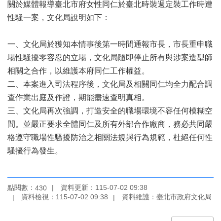
業
關於媒體報導臺北市府女性同仁於臺北時裝週定裝工作時遭
務
性騷一案，文化局說明如下：
項
目
一、文化局於獲知本情事後第一時間通報市長，市長重申職
臺
場性騷擾零容忍的立場，文化局隨即停止所有與涉案造型師
北
相關之合作，以維護本府同仁工作權益。
藝
二、本案進入司法程序後，文化局及相關同仁均全力配合調
文
空
查作業出庭及作證，期能盡速查明真相。
間
三、文化局再次強調，打造安全的職場環境不容任何模糊空
間。並嚴正要求全體同仁及所有外部合作廠商，務必共同嚴
歷
格遵守職場性騷擾防治之相關法規與行為規範，杜絕任何性
年
文
騷擾行為發生。
化
節
慶
點閱數：
資料更新：115-07-02 09:38
430
資料檢視：115-07-02 09:38
資料維護：臺北市政府文化局
廉
政
專