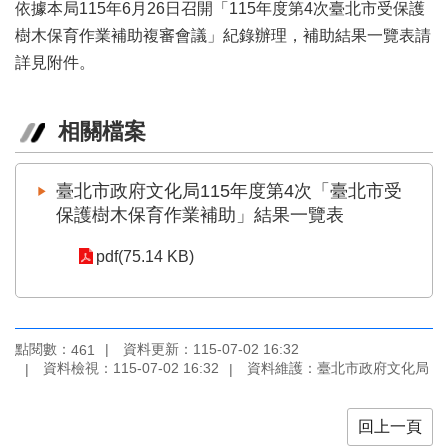
業
依據本局115年6月26日召開「115年度第4次臺北市受保護
務
樹木保育作業補助複審會議」紀錄辦理，補助結果一覽表請
項
詳見附件。
目
臺
相關檔案
北
藝
文
臺北市政府文化局115年度第4次「臺北市受
空
保護樹木保育作業補助」結果一覽表
間
pdf(75.14 KB)
歷
年
文
化
節
點閱數：
資料更新：115-07-02 16:32
461
慶
資料檢視：115-07-02 16:32
資料維護：臺北市政府文化局
廉
政
回上一頁
專