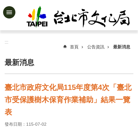
跳到主要內容區塊
進
階
搜
尋
:::
首頁
公告資訊
最新消息
最新消息
公
告
資
臺北市政府文化局115年度第4次「臺北
訊
市受保護樹木保育作業補助」結果一覽
認
識
表
文
化
發布日期：115-07-02
局