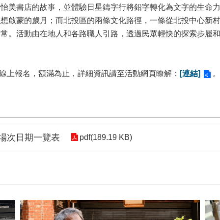
郭怡美書店的故事，並體驗日星鑄字行將鉛字轉化為文字的生命
思想啟蒙的歲月；而北投區的兩條文化路徑，一條從北投中心新
日常。活動由在地人和各路職人引路，透過民眾輕快的探索步履
動線上報名，額滿為止，詳細資訊請至活動網頁瞭解：
[連結]
動場次日期一覽表
pdf(189.19 KB)