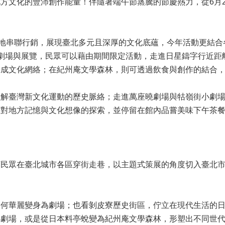
方文化的豐沛創作能量！伴隨著端午節蒸騰的節慶熱力，從6月20
基地串聯行銷，展現臺北多元且深厚的文化底蘊，今年活動更結
劇場與展覽，民眾可以藉由期間限定活動，走進日星鑄字行近距
形成文化網絡；在紀州庵文學森林，則可透過飲食與創作的結合
理解臺灣新文化運動的歷史脈絡；走進萬座曉劇場與牯嶺街小劇
伸對地方記憶與文化想像的探索，並停留在館內品嘗美味下午茶
領民眾在臺北城市各區穿街走巷，以主題式策展的角度切入臺北
如何華麗變身為劇場；也看剝皮寮歷史街區，佇立在現代生活的
小劇場，或是從日本料亭蛻變為紀州庵文學森林，形塑出不同世