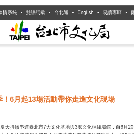
陳情系統
雙語詞彙
台北通
English
易讀專區
！6月起13場活動帶你走進文化現場
天持續串連臺北市7大文化基地與3處文化樞紐場館，自6月20