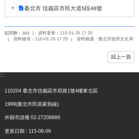
區
臺北市 信義區市民大道5段48號
珍
貴
文
點閱數：
資料更新：110-01-25 17:25
383
化
資料檢視：110-01-25 17:25
資料維護：臺北市政府文化局
資
源
回上一頁
補
助/
:::
申
請
110204 臺北市信義區市府路1號4樓東北區
案
件
1999(臺北市民當家熱線)
政
府
外縣市請撥 02-27208889
公
開
更新日期
115-08-09
資