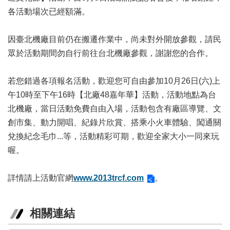
業
各活動場次已經額滿。
務
項
目
因臺北機廠目前仍在搬遷作業中，尚未對外開放參觀，請民
眾於活動期間勿自行前往台北機廠參觀，謝謝您的合作。
臺
北
藝
若您錯過各項報名活動，歡迎您可自由參加10月26日(六)上
文
午10時至下午16時【北廠48嘉年華】活動，活動地點為台
空
北機廠，當日活動免費自由入場，活動包含有廠區導覽、文
間
創市集、動力開唱、紀錄片欣賞、搭乘小火車體驗、闖通關
歷
兌換紀念毛巾...等，活動精彩可期，歡迎全家大小一同來玩
年
喔。
文
化
節
詳情請上活動官網
www.2013trcf.com
。
慶
廉
相關連結
政
專