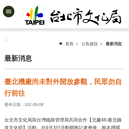
跳到主要內容區塊
進
階
搜
尋
:::
首頁
公告資訊
最新消息
最新消息
公
告
資
臺北機廠尚未對外開放參觀，民眾勿自
訊
行前往
認
識
發布日期：102-09-08
文
化
局
台北市文化局與台灣鐵路管理局共同合作【北廠48-臺北鐵
道文化節】活動，自9月3日活動開跑記者會後，報名踴躍，