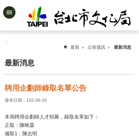
跳到主要內容區塊
進
階
搜
尋
:::
首頁
公告資訊
最新消息
最新消息
公
告
資
聘用企劃師錄取名單公告
訊
發布日期：102-08-26
認
識
文
本局聘用企劃師人才招募，錄取名單如下：
化
正取：陳映霖
局
備取1：陳志明