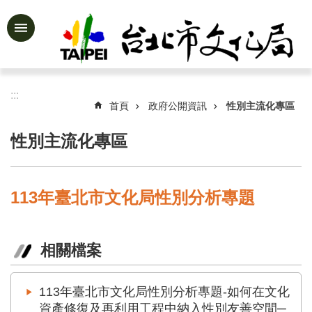
跳到主要內容區塊
進
階
搜
尋
:::
首頁
政府公開資訊
性別主流化專區
性別主流化專區
公
告
資
113年臺北市文化局性別分析專題
訊
認
識
相關檔案
文
化
局
113年臺北市文化局性別分析專題-如何在文化
資產修復及再利用工程中納入性別友善空間─