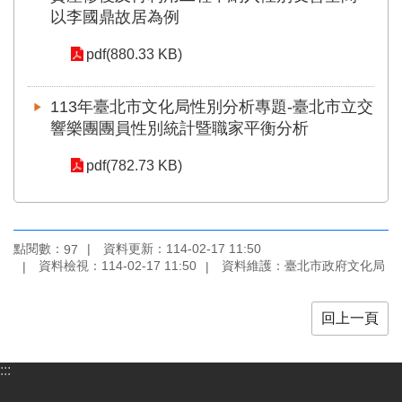
業
以李國鼎故居為例
務
項
pdf(880.33 KB)
目
臺
113年臺北市文化局性別分析專題-臺北市立交
北
響樂團團員性別統計暨職家平衡分析
藝
文
pdf(782.73 KB)
空
間
歷
點閱數：
資料更新：114-02-17 11:50
97
年
資料檢視：114-02-17 11:50
資料維護：臺北市政府文化局
文
化
節
回上一頁
慶
廉
:::
政
專