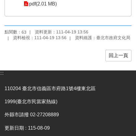
業
pdf(2.01 MB)
務
項
目
點閱數：
資料更新：111-04-19 13:56
63
臺
資料檢視：111-04-19 13:56
資料維護：臺北市政府文化局
北
藝
文
回上一頁
空
間
:::
歷
年
110204 臺北市信義區市府路1號4樓東北區
文
化
1999(臺北市民當家熱線)
節
慶
外縣市請撥 02-27208889
廉
更新日期
115-08-09
政
專