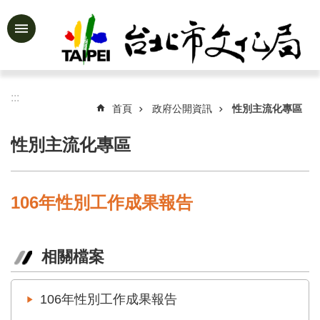
跳到主要內容區塊
進
階
搜
尋
:::
首頁
政府公開資訊
性別主流化專區
性別主流化專區
公
告
資
106年性別工作成果報告
訊
認
識
相關檔案
文
化
局
106年性別工作成果報告