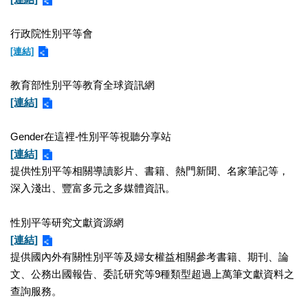
業
務
行政院性別平等會
項
目
[連結]
臺
教育部性別平等教育全球資訊網
北
[連結]
藝
文
空
Gender在這裡-性別平等視聽分享站
間
[連結]
提供性別平等相關導讀影片、書籍、熱門新聞、名家筆記等，
歷
深入淺出、豐富多元之多媒體資訊。
年
文
化
性別平等研究文獻資源網
節
[連結]
慶
提供國內外有關性別平等及婦女權益相關參考書籍、期刊、論
文、公務出國報告、委託研究等9種類型超過上萬筆文獻資料之
廉
查詢服務。
政
專