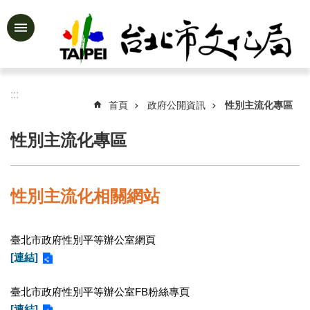
跳到主要內容區塊
進
階
搜
尋
:::
首頁
政府公開資訊
性別主流化專區
性別主流化專區
公
告
資
性別主流化相關網站
訊
認
臺北市政府性別平等辦公室網頁
識
文
[連結]
化
局
臺北市政府性別平等辦公室FB粉絲專頁
[連結]