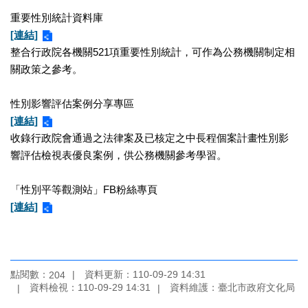
區
重要性別統計資料庫
[連結]
珍
整合行政院各機關521項重要性別統計，可作為公務機關制定相
貴
關政策之參考。
文
化
資
性別影響評估案例分享專區
源
[連結]
收錄行政院會通過之法律案及已核定之中長程個案計畫性別影
補
響評估檢視表優良案例，供公務機關參考學習。
助/
申
請
「性別平等觀測站」FB粉絲專頁
案
[連結]
件
政
府
公
點閱數：
資料更新：110-09-29 14:31
204
資料檢視：110-09-29 14:31
資料維護：臺北市政府文化局
開
資